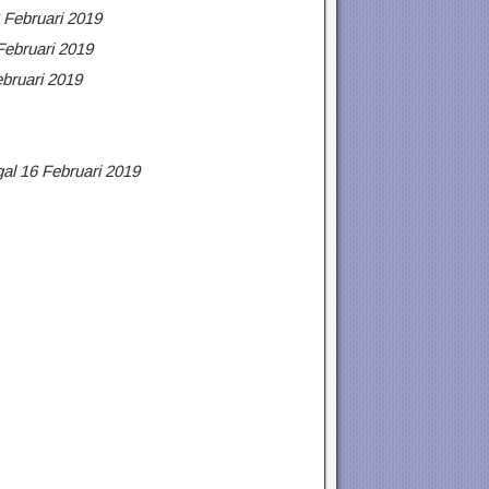
 Februari 2019
Februari 2019
ebruari 2019
gal 16 Februari 2019