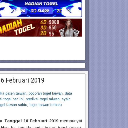
16 Februari 2019
ka paten taiwan
,
bocoran togel taiwan
,
data
i togel hari ini
,
prediksi togel taiwan
,
syair
ogel taiwan sabtu
,
togel taiwan terbaru
u Tanggal 16 Februari 2019
mempunyai
 Hari Ini kepada anda bettor togel mania.