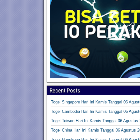
Recent Posts
Togel Singapore Hari Ini Kamis Tanggal 06 Agus
Togel Cambodia Hari Ini Kamis Tanggal 06 Agus
Togel Taiwan Hari Ini Kamis Tanggal 06 Agustus
Togel China Hari Ini Kamis Tanggal 06 Agustus 
Togel Hongkong Hari Ini Kamis Tanggal 06 Agus