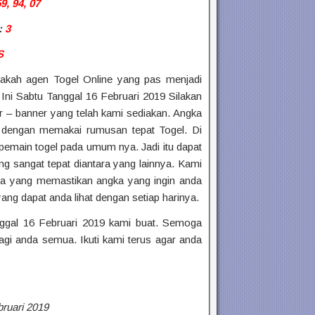
59, 94, 07
:
3
S
nakah agen Togel Online yang pas menjadi
ni Sabtu Tanggal 16 Februari 2019 Silakan
r – banner yang telah kami sediakan. Angka
g dengan memakai rumusan tepat Togel. Di
pemain togel pada umum nya. Jadi itu dapat
ang sangat tepat diantara yang lainnya. Kami
da yang memastikan angka yang ingin anda
yang dapat anda lihat dengan setiap harinya.
nggal 16 Februari 2019 kami buat. Semoga
 bagi anda semua. Ikuti kami terus agar anda
bruari 2019