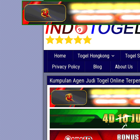
Prediksi Angka Jitu Togel Online Terba
Indotogel adalah situs yang menyediakan beragam pred
Home
Togel Hongkong
Togel S
Privacy Policy
Blog
About Us
Kumpulan Agen Judi Togel Online Terpe