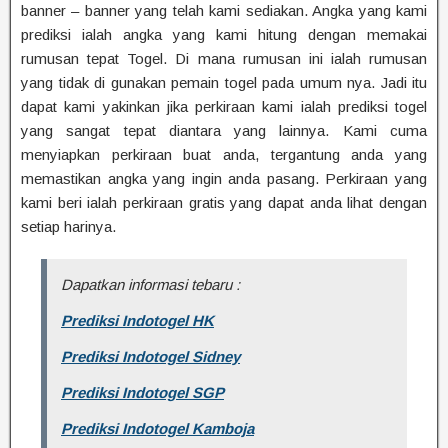
banner – banner yang telah kami sediakan. Angka yang kami
prediksi ialah angka yang kami hitung dengan memakai
rumusan tepat Togel. Di mana rumusan ini ialah rumusan
yang tidak di gunakan pemain togel pada umum nya. Jadi itu
dapat kami yakinkan jika perkiraan kami ialah prediksi togel
yang sangat tepat diantara yang lainnya. Kami cuma
menyiapkan perkiraan buat anda, tergantung anda yang
memastikan angka yang ingin anda pasang. Perkiraan yang
kami beri ialah perkiraan gratis yang dapat anda lihat dengan
setiap harinya.
Dapatkan informasi tebaru :
Prediksi Indotogel HK
Prediksi Indotogel Sidney
Prediksi Indotogel SGP
Prediksi Indotogel Kamboja