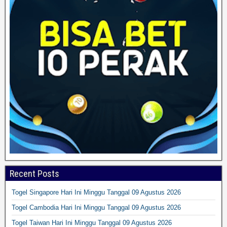
Recent Posts
Togel Singapore Hari Ini Minggu Tanggal 09 Agustus 2026
Togel Cambodia Hari Ini Minggu Tanggal 09 Agustus 2026
Togel Taiwan Hari Ini Minggu Tanggal 09 Agustus 2026