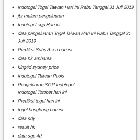
Indotogel Togel Taiwan Hari Ini Rabu Tanggal 31 Juli 2019
jbr malam pengeluaran
Indotogel sgp Hari ini
data pengeluaran Togel Taiwan Hari Ini Rabu Tanggal 31
Juli 2019
Prediksi Suhu Asen hari ini
data hk ambarita
king4d sydney prize
Indotogel Taiwan Pools
Pengeluaran SGP Indotogel
Indotogel Totobet hari ini
Prediksi togel hari ini
togel hongkong hari ini
data sdy
result hk
data sgp 4d