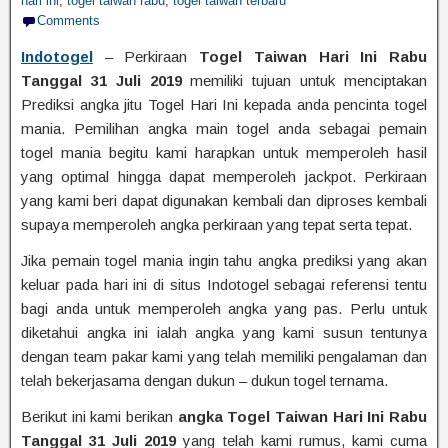
hari ini
,
togel taiwan rabu
,
togel taiwan terbaru
Comments
Indotogel
– Perkiraan
Togel Taiwan Hari Ini Rabu
Tanggal 31 Juli 2019
memiliki tujuan untuk menciptakan
Prediksi angka jitu Togel Hari Ini kepada anda pencinta togel
mania. Pemilihan angka main togel anda sebagai pemain
togel mania begitu kami harapkan untuk memperoleh hasil
yang optimal hingga dapat memperoleh jackpot. Perkiraan
yang kami beri dapat digunakan kembali dan diproses kembali
supaya memperoleh angka perkiraan yang tepat serta tepat.
Jika pemain togel mania ingin tahu angka prediksi yang akan
keluar pada hari ini di situs Indotogel sebagai referensi tentu
bagi anda untuk memperoleh angka yang pas. Perlu untuk
diketahui angka ini ialah angka yang kami susun tentunya
dengan team pakar kami yang telah memiliki pengalaman dan
telah bekerjasama dengan dukun – dukun togel ternama.
Berikut ini kami berikan
angka Togel Taiwan Hari Ini Rabu
Tanggal 31 Juli 2019
yang telah kami rumus, kami cuma