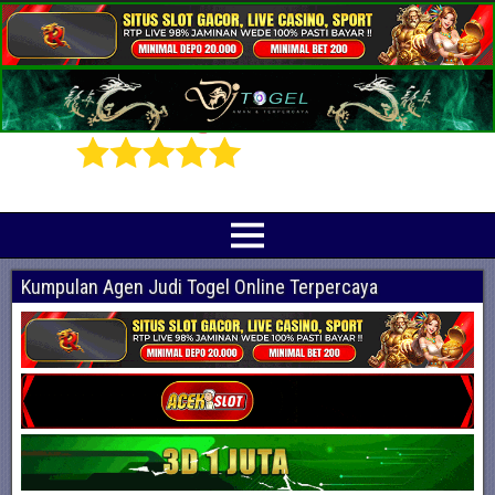
Prediksi Angka Jitu Togel Online Terbaik
Indotogel adalah situs yang menyediakan beragam prediksi togel online
terjitu mulai dari togel hongkong, sidney, cambodia hingga singapore hari ini
Kumpulan Agen Judi Togel Online Terpercaya