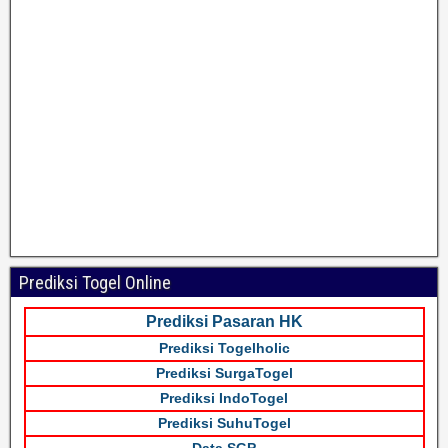
Prediksi Togel Online
Prediksi Pasaran HK
Prediksi Togelholic
Prediksi SurgaTogel
Prediksi IndoTogel
Prediksi SuhuTogel
Data SGP