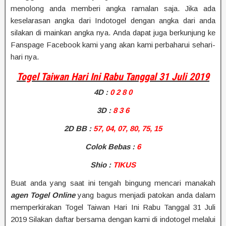
menolong anda memberi angka ramalan saja. Jika ada
keselarasan angka dari Indotogel dengan angka dari anda
silakan di mainkan angka nya. Anda dapat juga berkunjung ke
Fanspage Facebook kami yang akan kami perbaharui sehari-
hari nya.
Togel Taiwan Hari Ini Rabu Tanggal 31 Juli 2019
4D
:
0 2 8 0
3D :
8 3 6
2D BB
:
57, 04, 07, 80, 75, 15
Colok Bebas :
6
Shio
:
TIKUS
Buat anda yang saat ini tengah bingung mencari manakah
agen Togel Online
yang bagus menjadi patokan anda dalam
memperkirakan Togel Taiwan Hari Ini Rabu Tanggal 31 Juli
2019 Silakan daftar bersama dengan kami di indotogel melalui