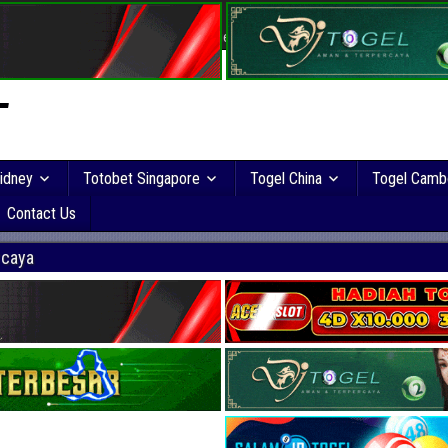
ik
iksi togel online terjitu mulai dari togel hongkong, sidney, cambodia hingga s
idney
Totobet Singapore
Togel China
Togel Camb
Contact Us
rcaya