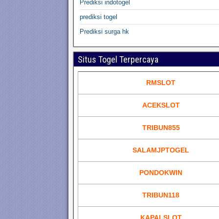
Prediksi indotogel
prediksi togel
Prediksi surga hk
Situs Togel Terpercaya
RMSLOT
ACEKSLOT
TRIBUN855
SALAMJPTOGEL
PONDOKWIN
TRIBUN118
KAPALSLOT