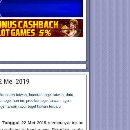
22 Mei 2019
ka paten taiwan
,
bocoran togel taiwan
,
data
i togel hari ini
,
prediksi togel taiwan
,
syair
ogel taiwan rabu
,
togel taiwan terbaru
 Tanggal 22 Mei 2019
mempunyai tujuan
da anda bettor togel mania. Pemilihan angka