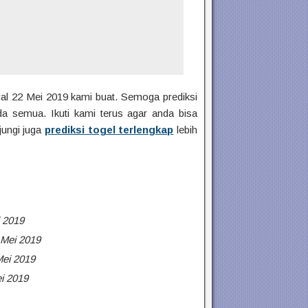
gal 22 Mei 2019 kami buat. Semoga prediksi
nda semua. Ikuti kami terus agar anda bisa
jungi juga
prediksi togel terlengkap
lebih
i 2019
 Mei 2019
Mei 2019
ei 2019