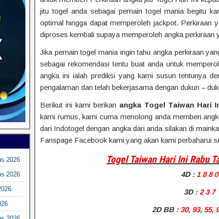
jitu togel anda sebagai pemain togel mania begitu k
optimal hingga dapat memperoleh jackpot. Perkiraan y
diproses kembali supaya memperoleh angka perkiraan ya
Jika pemain togel mania ingin tahu angka perkiraan yang 
sebagai rekomendasi tentu buat anda untuk memperole
angka ini ialah prediksi yang kami susun tentunya d
pengalaman dan telah bekerjasama dengan dukun – duk
Berikut ini kami berikan
angka Togel Taiwan Hari I
kami rumus, kami cuma menolong anda memberi angka 
dari Indotogel dengan angka dari anda silakan di maink
Fanspage Facebook kami yang akan kami perbaharui seh
Togel Taiwan Hari Ini Rabu 
us 2026
4D
:
1 8 8 0
us 2026
2026
3D :
2 3 7
026
2D BB
:
30, 93, 55, 
us 2026