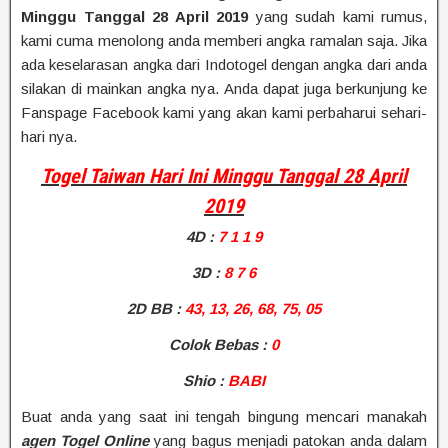
Minggu Tanggal 28 April 2019
yang sudah kami rumus,
kami cuma menolong anda memberi angka ramalan saja. Jika
ada keselarasan angka dari Indotogel dengan angka dari anda
silakan di mainkan angka nya. Anda dapat juga berkunjung ke
Fanspage Facebook kami yang akan kami perbaharui sehari-
hari nya.
Togel Taiwan Hari Ini Minggu Tanggal 28 April
2019
4D
:
7 1 1 9
3D :
8 7 6
2D BB
:
43, 13, 26, 68, 75, 05
Colok Bebas :
0
Shio
:
BABI
Buat anda yang saat ini tengah bingung mencari manakah
agen Togel Online
yang bagus menjadi patokan anda dalam