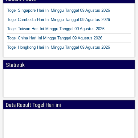
Togel Singapore Hari Ini Minggu Tanggal 09 Agustus 2026
Togel Cambodia Hari Ini Minggu Tanggal 09 Agustus 2026
Togel Taiwan Hari Ini Minggu Tanggal 09 Agustus 2026
Togel China Hari Ini Minggu Tanggal 09 Agustus 2026
Togel Hongkong Hari Ini Minggu Tanggal 09 Agustus 2026
Statistik
Data Result Togel Hari ini