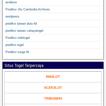
avidlove
Prediksi Jitu Cambodia Archives
wordpress
prediksi taiwan duta 4d
prediksi taiwan cahayatogel
Prediksi indotogel
prediksi togel
Prediksi surga hk
Situs Togel Terpercaya
RMSLOT
ACEKSLOT
TRIBUN855