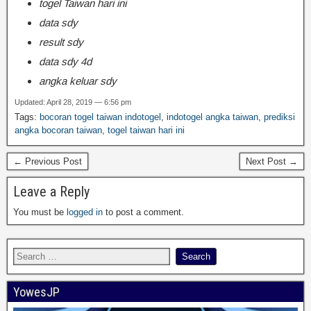
togel Taiwan hari ini
data sdy
result sdy
data sdy 4d
angka keluar sdy
Updated: April 28, 2019 — 6:56 pm
Tags:
bocoran togel taiwan indotogel
,
indotogel angka taiwan
,
prediksi
angka bocoran taiwan
,
togel taiwan hari ini
← Previous Post
Next Post →
Leave a Reply
You must be
logged in
to post a comment.
YowesJP