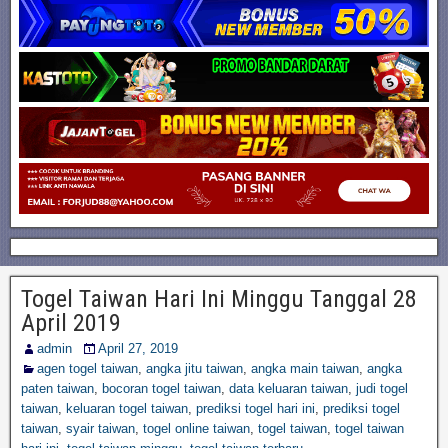
Togel Taiwan Hari Ini Minggu Tanggal 28
April 2019
admin
April 27, 2019
agen togel taiwan
,
angka jitu taiwan
,
angka main taiwan
,
angka
paten taiwan
,
bocoran togel taiwan
,
data keluaran taiwan
,
judi togel
taiwan
,
keluaran togel taiwan
,
prediksi togel hari ini
,
prediksi togel
taiwan
,
syair taiwan
,
togel online taiwan
,
togel taiwan
,
togel taiwan