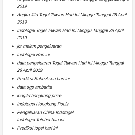
2019
Angka Jitu Togel Taiwan Hari Ini Minggu Tanggal 28 April
2019
Indotogel Togel Taiwan Hari Ini Minggu Tanggal 28 April
2019
jbr malam pengeluaran
Indotogel Hari ini
data pengeluaran Togel Taiwan Hari Ini Minggu Tanggal
28 April 2019
Prediksi Suhu Asen hari ini
data sgp ambarita
king4d hongkong prize
Indotogel Hongkong Pools
Pengeluaran China Indotogel
Indotogel Totobet hari ini
Prediksi togel hari ini