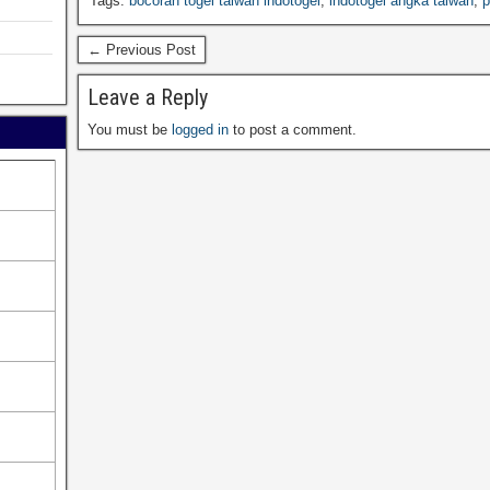
Tags:
bocoran togel taiwan indotogel
,
indotogel angka taiwan
,
p
← Previous Post
Leave a Reply
You must be
logged in
to post a comment.