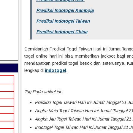
Prediksi Indotogel Kamboja
Prediksi Indotogel Taiwan
Prediksi Indotogel China
Demikianlah Prediksi Togel Taiwan Hari Ini Jumat Tang
togel online hari ini bisa memberikan jackpot bagi a
mendapatkan prediksi togel besok dan seterusnya. Ku
lengkap di
indotogel
.
Tag Pada artikel ini :
Prediksi Togel Taiwan Hari Ini Jumat Tanggal 21 Ju
Angka Main Togel Taiwan Hari Ini Jumat Tanggal 2
Angka Jitu Togel Taiwan Hari Ini Jumat Tanggal 21
Indotogel Togel Taiwan Hari Ini Jumat Tanggal 21 J