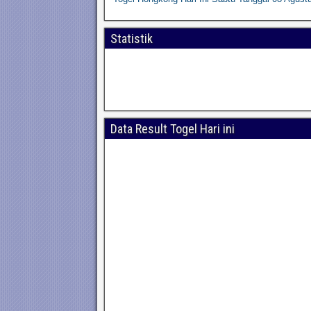
Statistik
Data Result Togel Hari ini