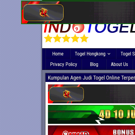
Prediksi Angka Jitu Togel Online Terba
Indotogel adalah situs yang menyediakan beragam pred
Home
Togel Hongkong
Togel S
Privacy Policy
Blog
About Us
Kumpulan Agen Judi Togel Online Terpe