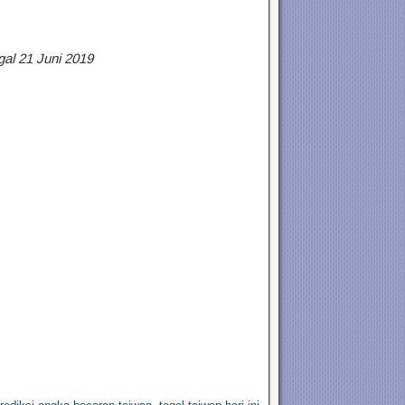
gal 21 Juni 2019