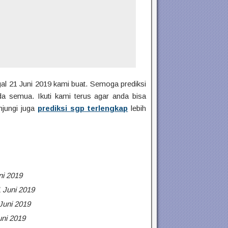
gal 21 Juni 2019 kami buat. Semoga prediksi
nda semua. Ikuti kami terus agar anda bisa
njungi juga
prediksi sgp terlengkap
lebih
ni 2019
1 Juni 2019
 Juni 2019
uni 2019