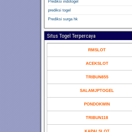
Prediksi indotogel
prediksi togel
Prediksi surga hk
Situs Togel Terpercaya
RMSLOT
ACEKSLOT
TRIBUN855
SALAMJPTOGEL
PONDOKWIN
TRIBUN118
KAPALSLOT