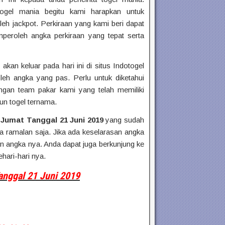
togel mania begitu kami harapkan untuk
h jackpot. Perkiraan yang kami beri dapat
peroleh angka perkiraan yang tepat serta
akan keluar pada hari ini di situs Indotogel
eh angka yang pas. Perlu untuk diketahui
engan team pakar kami yang telah memiliki
un togel ternama.
 Jumat Tanggal 21 Juni 2019
yang sudah
ramalan saja. Jika ada keselarasan angka
an angka nya. Anda dapat juga berkunjung ke
ari-hari nya.
Tanggal 21 Juni 2019