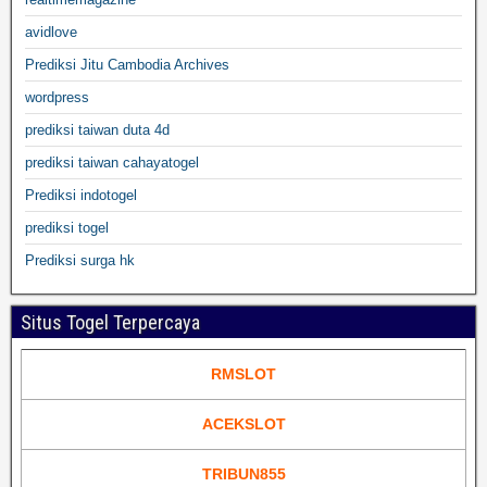
avidlove
Prediksi Jitu Cambodia Archives
wordpress
prediksi taiwan duta 4d
prediksi taiwan cahayatogel
Prediksi indotogel
prediksi togel
Prediksi surga hk
Situs Togel Terpercaya
RMSLOT
ACEKSLOT
TRIBUN855