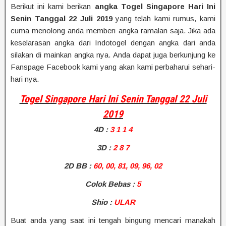
Berikut ini kami berikan
angka Togel Singapore Hari Ini
Senin Tanggal 22 Juli 2019
yang telah kami rumus, kami
cuma menolong anda memberi angka ramalan saja. Jika ada
keselarasan angka dari Indotogel dengan angka dari anda
silakan di mainkan angka nya. Anda dapat juga berkunjung ke
Fanspage Facebook kami yang akan kami perbaharui sehari-
hari nya.
Togel Singapore Hari Ini Senin Tanggal 22 Juli
2019
4D
:
3 1 1 4
3D :
2 8 7
2D BB
:
60, 00, 81, 09, 96, 02
Colok Bebas :
5
Shio
:
ULAR
Buat anda yang saat ini tengah bingung mencari manakah