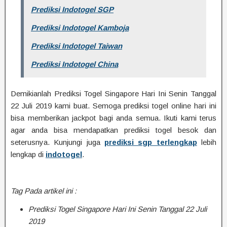
Prediksi Indotogel SGP
Prediksi Indotogel Kamboja
Prediksi Indotogel Taiwan
Prediksi Indotogel China
Demikianlah Prediksi Togel Singapore Hari Ini Senin Tanggal
22 Juli 2019 kami buat. Semoga prediksi togel online hari ini
bisa memberikan jackpot bagi anda semua. Ikuti kami terus
agar anda bisa mendapatkan prediksi togel besok dan
seterusnya. Kunjungi juga
prediksi sgp terlengkap
lebih
lengkap di
indotogel
.
Tag Pada artikel ini :
Prediksi Togel Singapore Hari Ini Senin Tanggal 22 Juli
2019