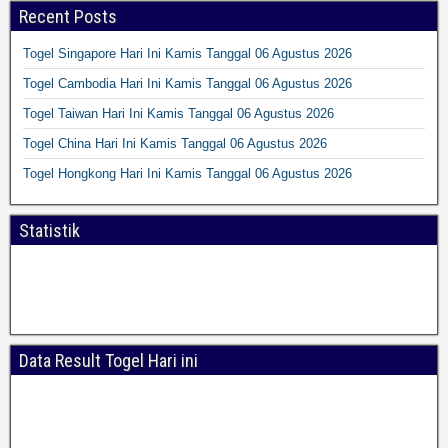
Recent Posts
Togel Singapore Hari Ini Kamis Tanggal 06 Agustus 2026
Togel Cambodia Hari Ini Kamis Tanggal 06 Agustus 2026
Togel Taiwan Hari Ini Kamis Tanggal 06 Agustus 2026
Togel China Hari Ini Kamis Tanggal 06 Agustus 2026
Togel Hongkong Hari Ini Kamis Tanggal 06 Agustus 2026
Statistik
Data Result Togel Hari ini