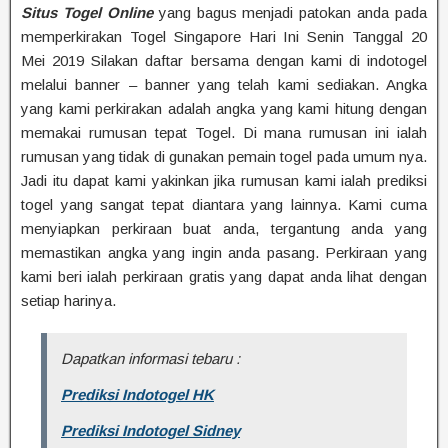
Situs Togel Online
yang bagus menjadi patokan anda pada
memperkirakan Togel Singapore Hari Ini Senin Tanggal 20
Mei 2019 Silakan daftar bersama dengan kami di indotogel
melalui banner – banner yang telah kami sediakan. Angka
yang kami perkirakan adalah angka yang kami hitung dengan
memakai rumusan tepat Togel. Di mana rumusan ini ialah
rumusan yang tidak di gunakan pemain togel pada umum nya.
Jadi itu dapat kami yakinkan jika rumusan kami ialah prediksi
togel yang sangat tepat diantara yang lainnya. Kami cuma
menyiapkan perkiraan buat anda, tergantung anda yang
memastikan angka yang ingin anda pasang. Perkiraan yang
kami beri ialah perkiraan gratis yang dapat anda lihat dengan
setiap harinya.
Dapatkan informasi tebaru :
Prediksi Indotogel HK
Prediksi Indotogel Sidney