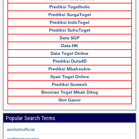
Prediksi Togelholic
Prediksi SurgaTogel
Prediksi IndoTogel
Prediksi SuhuTogel
Data SGP
Data HK
Data Togel Online
Prediksi Duta4D
Prediksi Mbahsukro
Syair Togel Online
Prediksi Sumesh
Bocoran Togel Mbah Ditog
Slot Gacor
Popular Search Terms
eeshortsofficial
realtimemagazine