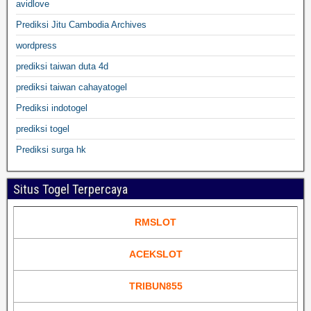
avidlove
Prediksi Jitu Cambodia Archives
wordpress
prediksi taiwan duta 4d
prediksi taiwan cahayatogel
Prediksi indotogel
prediksi togel
Prediksi surga hk
Situs Togel Terpercaya
RMSLOT
ACEKSLOT
TRIBUN855