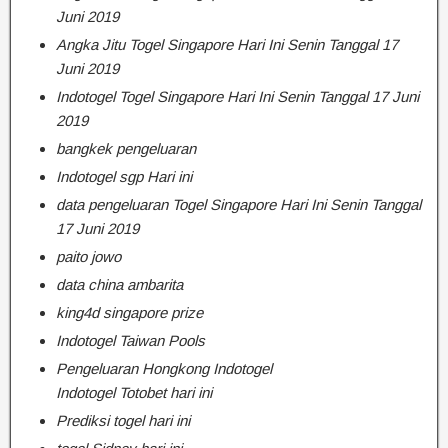
Juni 2019
Angka Jitu Togel Singapore Hari Ini Senin Tanggal 17
Juni 2019
Indotogel Togel Singapore Hari Ini Senin Tanggal 17 Juni
2019
bangkek pengeluaran
Indotogel sgp Hari ini
data pengeluaran Togel Singapore Hari Ini Senin Tanggal
17 Juni 2019
paito jowo
data china ambarita
king4d singapore prize
Indotogel Taiwan Pools
Pengeluaran Hongkong Indotogel
Indotogel Totobet hari ini
Prediksi togel hari ini