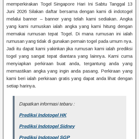
memperkirakan Togel Singapore Hari Ini Sabtu Tanggal 13
Juni 2026 Silakan daftar bersama dengan kami di indotogel
melalui banner – banner yang telah kami sediakan. Angka
yang kami rumuskan ialah angka yang kami hitung dengan
memakai rumusan tepat Togel. Di mana rumusan ini ialah
rumusan yang tidak di gunakan pemain togel pada umum nya.
Jadi itu dapat kami yakinkan jika rumusan kami ialah prediksi
togel yang sangat tepat diantara yang lainnya. Kami cuma
menyiapkan perkiraan buat anda, tergantung anda yang
memastikan angka yang ingin anda pasang. Perkiraan yang
kami beri ialah perkiraan gratis yang dapat anda lihat dengan
setiap harinya.
Dapatkan informasi tebaru :
Prediksi Indotogel HK
Prediksi Indotogel Sidney
Prediksi Indotogel SGP