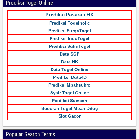
Prediksi Togel Online
Prediksi Pasaran HK
Prediksi Togelholic
Prediksi SurgaTogel
Prediksi IndoTogel
Prediksi SuhuTogel
Data SGP
Data HK
Data Togel Online
Prediksi Duta4D
Prediksi Mbahsukro
Syair Togel Online
Prediksi Sumesh
Bocoran Togel Mbah Ditog
Slot Gacor
Popular Search Terms