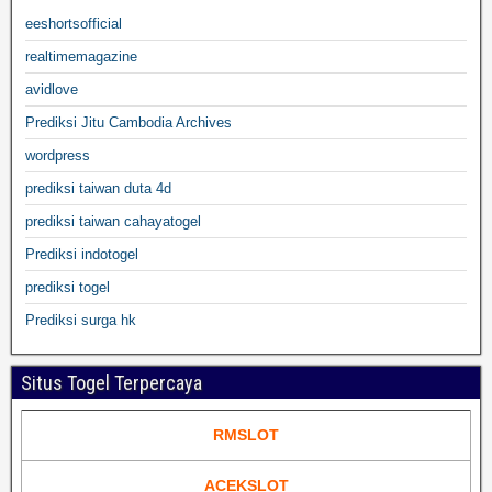
eeshortsofficial
realtimemagazine
avidlove
Prediksi Jitu Cambodia Archives
wordpress
prediksi taiwan duta 4d
prediksi taiwan cahayatogel
Prediksi indotogel
prediksi togel
Prediksi surga hk
Situs Togel Terpercaya
RMSLOT
ACEKSLOT