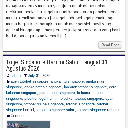
02 Agustus 2026 mempunyai tujuan untuk merumuskan
Perkiraan angka jitu Togel Hari Ini kepada anda pencinta togel
mania. Pemilihan angka jitu togel anda sebagai pemain togel
mania begitu kami harapkan untuk memperoleh hasil yang
optimal hingga dapat memperoleh jackpot. Perkiraan yang kami
beri dapat digunakan kembali […]
Read Post
Togel Singapore Hari Ini Sabtu Tanggal 01
Agustus 2026
admin
July 31, 2026
agen totobet singapore
,
angka jitu singapore
,
angka main
singapore
,
angka paten singapore
,
bocoran totobet singapore
,
data
keluaran singapore
,
judi totobet singapore
,
keluaran totobet
singapore
,
prediksi togel hari ini
,
prediksi totobet singapore
,
syair
singapore
,
totobet online singapore
,
totobet singapore
,
totobet
singapore hari ini
,
totobet singapore sabtu
,
totobet singapore terbaru
Comments