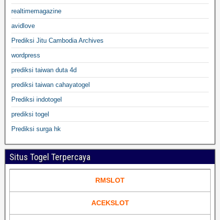
realtimemagazine
avidlove
Prediksi Jitu Cambodia Archives
wordpress
prediksi taiwan duta 4d
prediksi taiwan cahayatogel
Prediksi indotogel
prediksi togel
Prediksi surga hk
Situs Togel Terpercaya
RMSLOT
ACEKSLOT