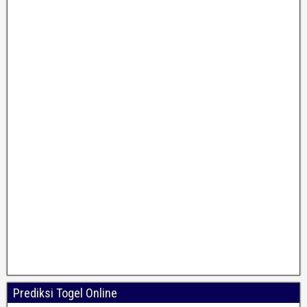
Prediksi Togel Online