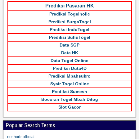
Prediksi Pasaran HK
Prediksi Togelholic
Prediksi SurgaTogel
Prediksi IndoTogel
Prediksi SuhuTogel
Data SGP
Data HK
Data Togel Online
Prediksi Duta4D
Prediksi Mbahsukro
Syair Togel Online
Prediksi Sumesh
Bocoran Togel Mbah Ditog
Slot Gacor
Popular Search Terms
eeshortsofficial