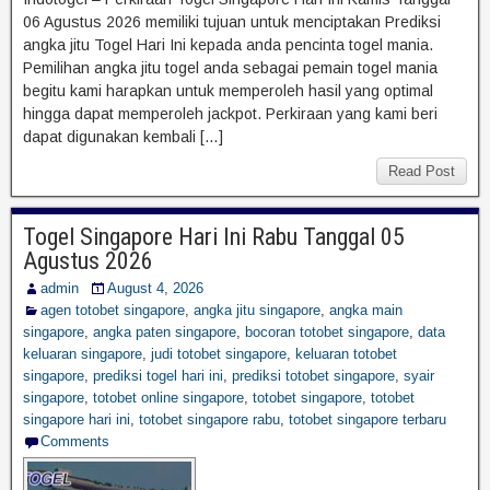
06 Agustus 2026 memiliki tujuan untuk menciptakan Prediksi
angka jitu Togel Hari Ini kepada anda pencinta togel mania.
Pemilihan angka jitu togel anda sebagai pemain togel mania
begitu kami harapkan untuk memperoleh hasil yang optimal
hingga dapat memperoleh jackpot. Perkiraan yang kami beri
dapat digunakan kembali […]
Read Post
Togel Singapore Hari Ini Rabu Tanggal 05
Agustus 2026
admin
August 4, 2026
agen totobet singapore
,
angka jitu singapore
,
angka main
singapore
,
angka paten singapore
,
bocoran totobet singapore
,
data
keluaran singapore
,
judi totobet singapore
,
keluaran totobet
singapore
,
prediksi togel hari ini
,
prediksi totobet singapore
,
syair
singapore
,
totobet online singapore
,
totobet singapore
,
totobet
singapore hari ini
,
totobet singapore rabu
,
totobet singapore terbaru
Comments