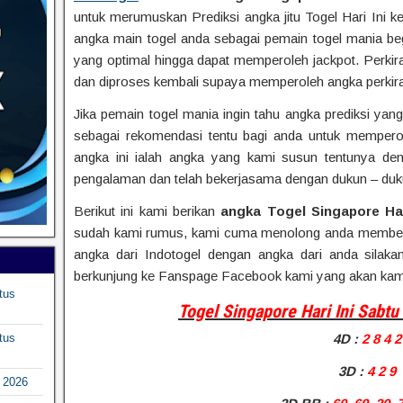
untuk merumuskan Prediksi angka jitu Togel Hari Ini k
angka main togel anda sebagai pemain togel mania be
yang optimal hingga dapat memperoleh jackpot. Perkir
dan diproses kembali supaya memperoleh angka perkiraa
Jika pemain togel mania ingin tahu angka prediksi yang 
sebagai rekomendasi tentu bagi anda untuk memperol
angka ini ialah angka yang kami susun tentunya de
pengalaman dan telah bekerjasama dengan dukun – duk
Berikut ini kami berikan
angka Togel Singapore Har
sudah kami rumus, kami cuma menolong anda memberi 
angka dari Indotogel dengan angka dari anda silak
berkunjung ke Fanspage Facebook kami yang akan kami 
tus
Togel Singapore Hari Ini Sabtu
tus
4D
:
2 8 4 2
3D :
4 2 9
s 2026