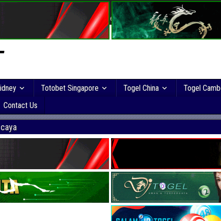
ik
iksi togel online terjitu mulai dari togel hongkong, sidney, cambodia hingga s
idney
Totobet Singapore
Togel China
Togel Camb
Contact Us
rcaya