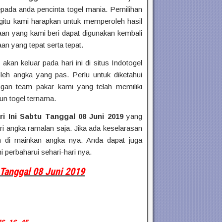
epada anda pencinta togel mania. Pemilihan
gitu kami harapkan untuk memperoleh hasil
aan yang kami beri dapat digunakan kembali
n yang tepat serta tepat.
akan keluar pada hari ini di situs Indotogel
eh angka yang pas. Perlu untuk diketahui
ngan team pakar kami yang telah memiliki
un togel ternama.
i Ini Sabtu Tanggal 08 Juni 2019
yang
angka ramalan saja. Jika ada keselarasan
an di mainkan angka nya. Anda dapat juga
perbaharui sehari-hari nya.
 Tanggal 08 Juni 2019