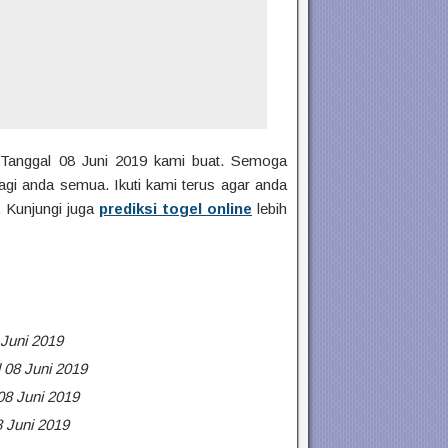
u Tanggal 08 Juni 2019 kami buat. Semoga
 bagi anda semua. Ikuti kami terus agar anda
. Kunjungi juga
prediksi togel online
lebih
 Juni 2019
 08 Juni 2019
08 Juni 2019
8 Juni 2019