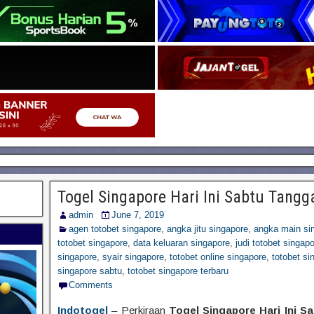
Togel Singapore Hari Ini Sabtu Tangg
admin
June 7, 2019
agen totobet singapore
,
angka jitu singapore
,
angka main si
totobet singapore
,
data keluaran singapore
,
judi totobet singap
singapore
,
syair singapore
,
totobet online singapore
,
totobet si
singapore sabtu
,
totobet singapore terbaru
Comments
Indotogel
– Perkiraan
Togel Singapore Hari Ini Sa