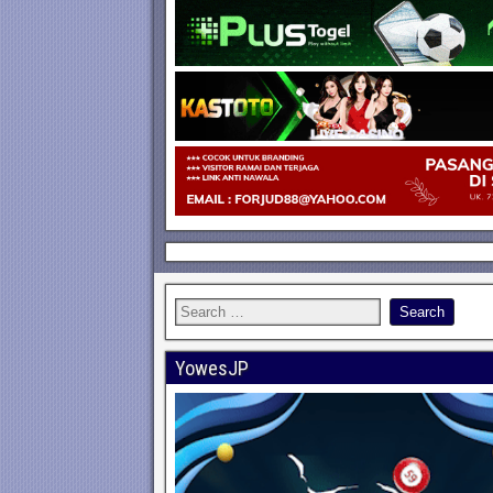
YowesJP