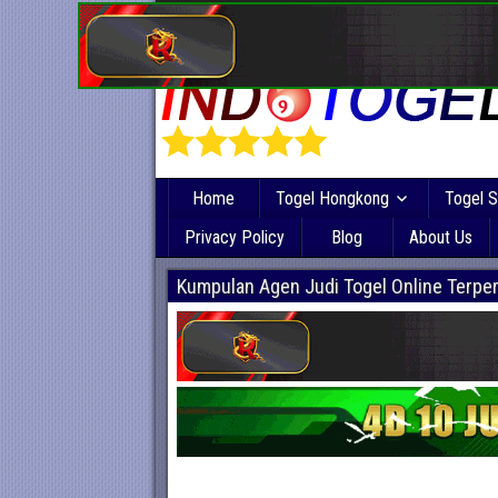
Prediksi Angka Jitu Togel Online Terba
Indotogel adalah situs yang menyediakan beragam pred
Home
Togel Hongkong
Togel S
Privacy Policy
Blog
About Us
Kumpulan Agen Judi Togel Online Terpe