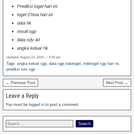
Prediksi togel hari ini
togel China hari ini
data hk
result sgp
data sdy 4d
angka keluar hk
Updated: August 13, 2019 — 4:59 pm
Tags:
angka keluar sgp
,
data sgp indotogel
,
indotogel sgp hari ini
,
prediksi toto sgp
← Previous Post
Next Post →
Leave a Reply
You must be
logged in
to post a comment.