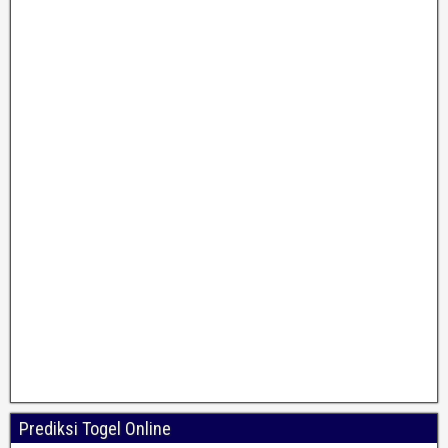
Prediksi Togel Online