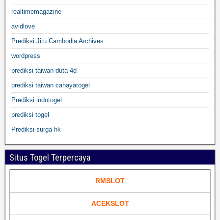
realtimemagazine
avidlove
Prediksi Jitu Cambodia Archives
wordpress
prediksi taiwan duta 4d
prediksi taiwan cahayatogel
Prediksi indotogel
prediksi togel
Prediksi surga hk
Situs Togel Terpercaya
RMSLOT
ACEKSLOT