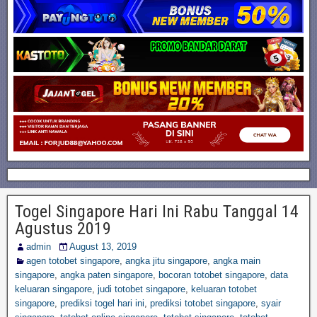
Togel Singapore Hari Ini Rabu Tanggal 14
Agustus 2019
admin
August 13, 2019
agen totobet singapore
,
angka jitu singapore
,
angka main
singapore
,
angka paten singapore
,
bocoran totobet singapore
,
data
keluaran singapore
,
judi totobet singapore
,
keluaran totobet
singapore
,
prediksi togel hari ini
,
prediksi totobet singapore
,
syair