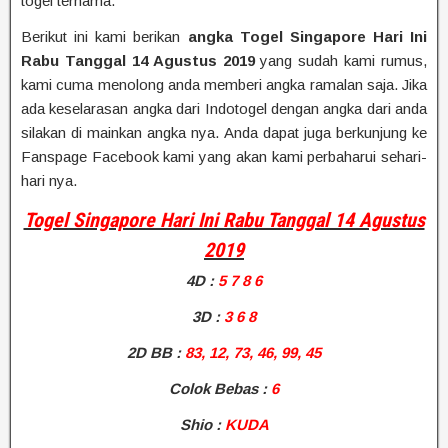
togel ternama.
Berikut ini kami berikan
angka Togel Singapore Hari Ini
Rabu Tanggal 14 Agustus 2019
yang sudah kami rumus,
kami cuma menolong anda memberi angka ramalan saja. Jika
ada keselarasan angka dari Indotogel dengan angka dari anda
silakan di mainkan angka nya. Anda dapat juga berkunjung ke
Fanspage Facebook kami yang akan kami perbaharui sehari-
hari nya.
Togel Singapore Hari Ini Rabu Tanggal 14 Agustus
2019
4D
:
5 7 8 6
3D :
3 6 8
2D BB
:
83, 12, 73, 46, 99, 45
Colok Bebas :
6
Shio
:
KUDA