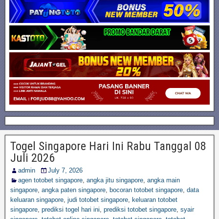
Togel Singapore Hari Ini Rabu Tanggal 08
Juli 2026
admin
July 7, 2026
agen totobet singapore
,
angka jitu singapore
,
angka main
singapore
,
angka paten singapore
,
bocoran totobet singapore
,
data
keluaran singapore
,
judi totobet singapore
,
keluaran totobet
singapore
,
prediksi togel hari ini
,
prediksi totobet singapore
,
syair