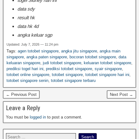
togel Sidney hari ini
data sdy
result hk
data hk 4d
angka keluar sgp
Updated: July 7, 2026 — 11:24 pm
Tags:
agen totobet singapore
,
angka jitu singapore
,
angka main
singapore
,
angka paten singapore
,
bocoran totobet singapore
,
data
keluaran singapore
,
judi totobet singapore
,
keluaran totobet singapore
,
prediksi togel hari ini
,
prediksi totobet singapore
,
syair singapore
,
totobet online singapore
,
totobet singapore
,
totobet singapore hari ini
,
totobet singapore senin
,
totobet singapore terbaru
← Previous Post
Next Post →
Leave a Reply
You must be
logged in
to post a comment.