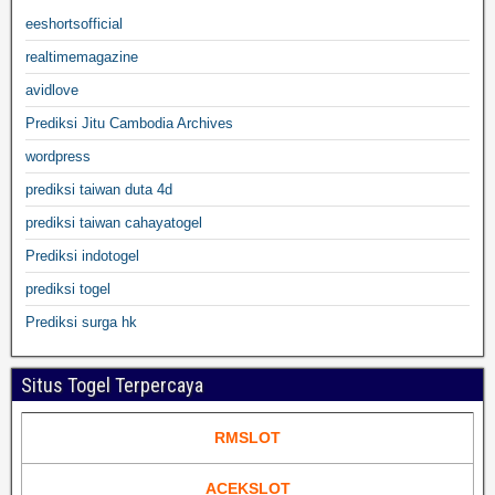
eeshortsofficial
realtimemagazine
avidlove
Prediksi Jitu Cambodia Archives
wordpress
prediksi taiwan duta 4d
prediksi taiwan cahayatogel
Prediksi indotogel
prediksi togel
Prediksi surga hk
Situs Togel Terpercaya
RMSLOT
ACEKSLOT