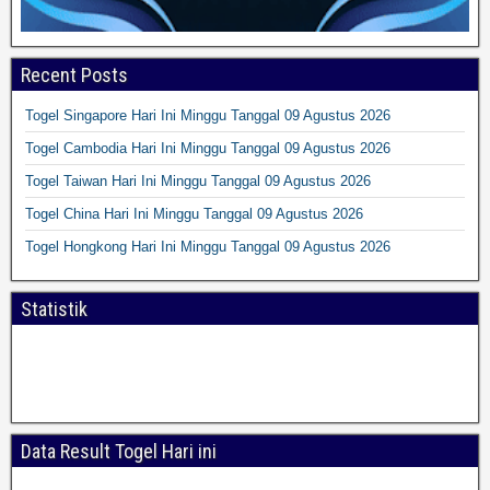
Recent Posts
Togel Singapore Hari Ini Minggu Tanggal 09 Agustus 2026
Togel Cambodia Hari Ini Minggu Tanggal 09 Agustus 2026
Togel Taiwan Hari Ini Minggu Tanggal 09 Agustus 2026
Togel China Hari Ini Minggu Tanggal 09 Agustus 2026
Togel Hongkong Hari Ini Minggu Tanggal 09 Agustus 2026
Statistik
Data Result Togel Hari ini