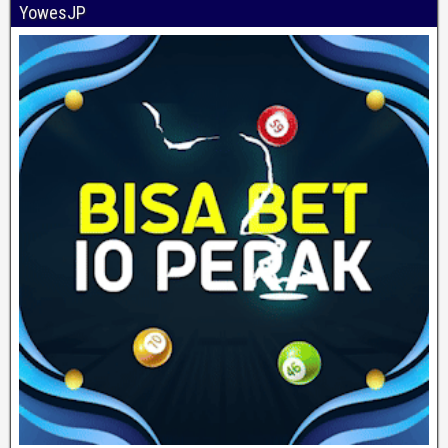
YowesJP