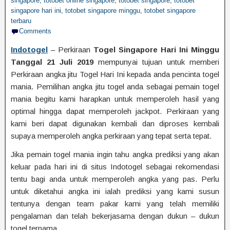
singapore
,
totobet online singapore
,
totobet singapore
,
totobet
singapore hari ini
,
totobet singapore minggu
,
totobet singapore
terbaru
Comments
Indotogel
– Perkiraan
Togel Singapore Hari Ini Minggu
Tanggal 21 Juli 2019
mempunyai tujuan untuk memberi
Perkiraan angka jitu Togel Hari Ini kepada anda pencinta togel
mania. Pemilihan angka jitu togel anda sebagai pemain togel
mania begitu kami harapkan untuk memperoleh hasil yang
optimal hingga dapat memperoleh jackpot. Perkiraan yang
kami beri dapat digunakan kembali dan diproses kembali
supaya memperoleh angka perkiraan yang tepat serta tepat.
Jika pemain togel mania ingin tahu angka prediksi yang akan
keluar pada hari ini di situs Indotogel sebagai rekomendasi
tentu bagi anda untuk memperoleh angka yang pas. Perlu
untuk diketahui angka ini ialah prediksi yang kami susun
tentunya dengan team pakar kami yang telah memiliki
pengalaman dan telah bekerjasama dengan dukun – dukun
togel ternama.