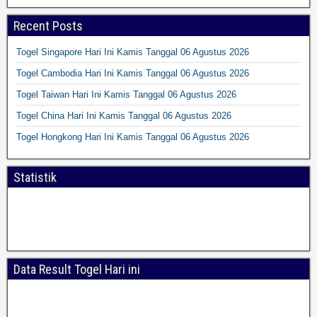
Recent Posts
Togel Singapore Hari Ini Kamis Tanggal 06 Agustus 2026
Togel Cambodia Hari Ini Kamis Tanggal 06 Agustus 2026
Togel Taiwan Hari Ini Kamis Tanggal 06 Agustus 2026
Togel China Hari Ini Kamis Tanggal 06 Agustus 2026
Togel Hongkong Hari Ini Kamis Tanggal 06 Agustus 2026
Statistik
Data Result Togel Hari ini