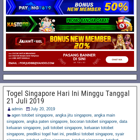
Togel Singapore Hari Ini Minggu Tanggal
21 Juli 2019
admin
July 20, 2019
agen totobet singapore
,
angka jitu singapore
,
angka main
singapore
,
angka paten singapore
,
bocoran totobet singapore
,
data
keluaran singapore
,
judi totobet singapore
,
keluaran totobet
singapore
,
prediksi togel hari ini
,
prediksi totobet singapore
,
syair