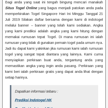
Bagi anda yang saat ini tengah bingung mencari manakah
Situs Togel Online
yang bagus menjadi patokan anda pada
memperkirakan Togel Singapore Hari Ini Minggu Tanggal 21
Juli 2019 Silakan daftar bersama dengan kami di indotogel
melalui banner – banner yang telah kami sediakan. Angka
yang kami prediksi adalah angka yang kami hitung dengan
memakai rumusan tepat Togel. Di mana rumusan ini ialah
rumusan yang tidak di gunakan pemain togel pada umum nya.
Jadi itu dapat kami yakinkan jika rumusan kami ialah rumusan
togel yang sangat tepat diantara yang lainnya. Kami cuma
menyiapkan perkiraan buat anda, tergantung anda yang
memastikan angka yang ingin anda pasang. Perkiraan yang
kami beri ialah perkiraan gratis yang dapat anda lihat dengan
setiap harinya.
Dapatkan informasi tebaru :
Prediksi Indotogel HK