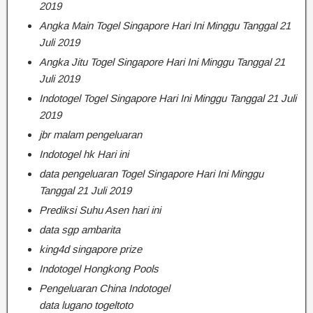
2019
Angka Main Togel Singapore Hari Ini Minggu Tanggal 21
Juli 2019
Angka Jitu Togel Singapore Hari Ini Minggu Tanggal 21
Juli 2019
Indotogel Togel Singapore Hari Ini Minggu Tanggal 21 Juli
2019
jbr malam pengeluaran
Indotogel hk Hari ini
data pengeluaran Togel Singapore Hari Ini Minggu
Tanggal 21 Juli 2019
Prediksi Suhu Asen hari ini
data sgp ambarita
king4d singapore prize
Indotogel Hongkong Pools
Pengeluaran China Indotogel
data lugano togeltoto