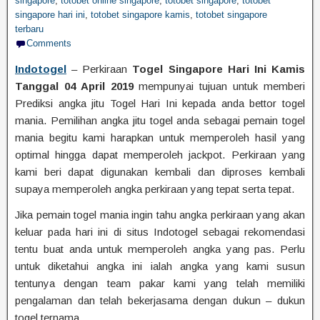
singapore
,
totobet online singapore
,
totobet singapore
,
totobet
singapore hari ini
,
totobet singapore kamis
,
totobet singapore
terbaru
Comments
Indotogel
– Perkiraan
Togel Singapore Hari Ini Kamis
Tanggal 04 April 2019
mempunyai tujuan untuk memberi
Prediksi angka jitu Togel Hari Ini kepada anda bettor togel
mania. Pemilihan angka jitu togel anda sebagai pemain togel
mania begitu kami harapkan untuk memperoleh hasil yang
optimal hingga dapat memperoleh jackpot. Perkiraan yang
kami beri dapat digunakan kembali dan diproses kembali
supaya memperoleh angka perkiraan yang tepat serta tepat.
Jika pemain togel mania ingin tahu angka perkiraan yang akan
keluar pada hari ini di situs Indotogel sebagai rekomendasi
tentu buat anda untuk memperoleh angka yang pas. Perlu
untuk diketahui angka ini ialah angka yang kami susun
tentunya dengan team pakar kami yang telah memiliki
pengalaman dan telah bekerjasama dengan dukun – dukun
togel ternama.