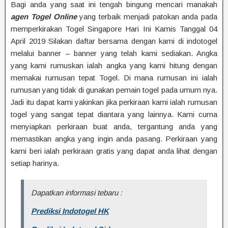
Bagi anda yang saat ini tengah bingung mencari manakah
agen Togel Online
yang terbaik menjadi patokan anda pada
memperkirakan Togel Singapore Hari Ini Kamis Tanggal 04
April 2019 Silakan daftar bersama dengan kami di indotogel
melalui banner – banner yang telah kami sediakan. Angka
yang kami rumuskan ialah angka yang kami hitung dengan
memakai rumusan tepat Togel. Di mana rumusan ini ialah
rumusan yang tidak di gunakan pemain togel pada umum nya.
Jadi itu dapat kami yakinkan jika perkiraan kami ialah rumusan
togel yang sangat tepat diantara yang lainnya. Kami cuma
menyiapkan perkiraan buat anda, tergantung anda yang
memastikan angka yang ingin anda pasang. Perkiraan yang
kami beri ialah perkiraan gratis yang dapat anda lihat dengan
setiap harinya.
Dapatkan informasi tebaru :
Prediksi Indotogel HK