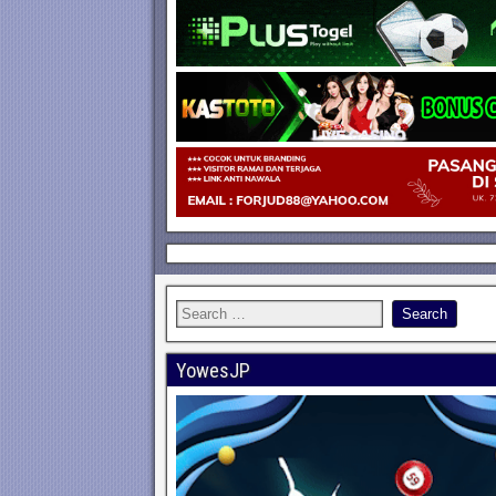
YowesJP