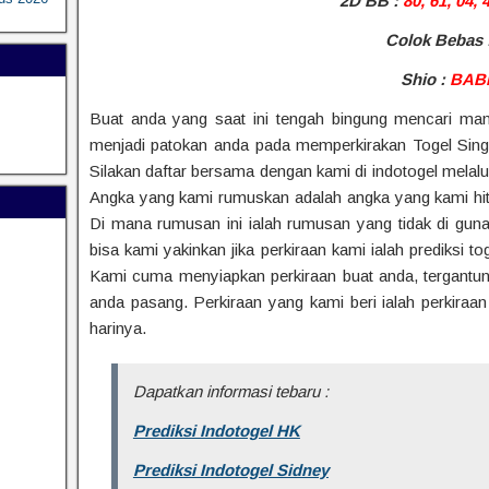
2D BB
:
80, 61, 04, 
Colok Bebas 
Shio
:
BAB
Buat anda yang saat ini tengah bingung mencari m
menjadi patokan anda pada memperkirakan Togel Singa
Silakan daftar bersama dengan kami di indotogel melalu
Angka yang kami rumuskan adalah angka yang kami hi
Di mana rumusan ini ialah rumusan yang tidak di gun
bisa kami yakinkan jika perkiraan kami ialah prediksi to
Kami cuma menyiapkan perkiraan buat anda, tergantu
anda pasang. Perkiraan yang kami beri ialah perkiraan
harinya.
Dapatkan informasi tebaru :
Prediksi Indotogel HK
Prediksi Indotogel Sidney