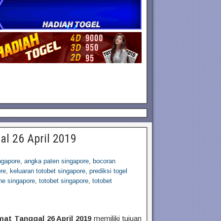
al 26 April 2019
ngapore
,
angka paten singapore
,
bocoran
ore
,
keluaran totobet singapore
,
prediksi togel
ine singapore
,
totobet singapore
,
totobet
mat Tanggal 26 April 2019
memiliki tujuan