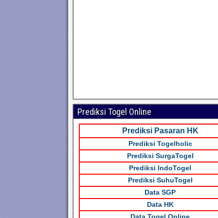
Prediksi Togel Online
Prediksi Pasaran HK
Prediksi Togelholic
Prediksi SurgaTogel
Prediksi IndoTogel
Prediksi SuhuTogel
Data SGP
Data HK
Data Togel Online