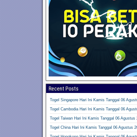
Recent Posts
Togel Singapore Hari Ini Kamis Tanggal 06 Agus
Togel Cambodia Hari Ini Kamis Tanggal 06 Agus
Togel Taiwan Hari Ini Kamis Tanggal 06 Agustus
Togel China Hari Ini Kamis Tanggal 06 Agustus 
Togel Hongkong Hari Ini Kamis Tanggal 06 Agus