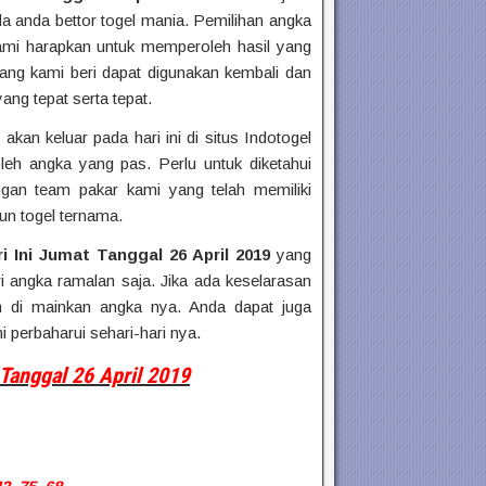
da anda bettor togel mania. Pemilihan angka
ami harapkan untuk memperoleh hasil yang
ang kami beri dapat digunakan kembali dan
ng tepat serta tepat.
akan keluar pada hari ini di situs Indotogel
eh angka yang pas. Perlu untuk diketahui
ngan team pakar kami yang telah memiliki
un togel ternama.
 Ini Jumat Tanggal 26 April 2019
yang
angka ramalan saja. Jika ada keselarasan
an di mainkan angka nya. Anda dapat juga
perbaharui sehari-hari nya.
 Tanggal 26 April 2019