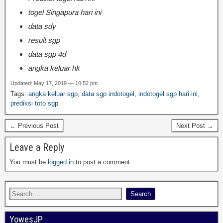
togel Singapura hari ini
data sdy
result sgp
data sgp 4d
angka keluar hk
Updated: May 17, 2019 — 10:52 pm
Tags:
angka keluar sgp
,
data sgp indotogel
,
indotogel sgp hari ini
,
prediksi toto sgp
← Previous Post
Next Post →
Leave a Reply
You must be
logged in
to post a comment.
YowesJP