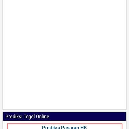
Prediksi Togel Online
Prediksi Pasaran HK