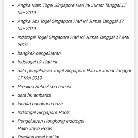
Angka Main Togel Singapore Hari Ini Jumat Tanggal 17
Mei 2019
Angka Jitu Togel Singapore Hari Ini Jumat Tanggal 17
Mei 2019
Indotogel Togel Singapore Hari Ini Jumat Tanggal 17 Mei
2019
bangkek pengeluaran
Indotogel hk Hari ini
data pengeluaran Togel Singapore Hari Ini Jumat Tanggal
17 Mei 2019
Prediksi Suhu Asen hari ini
data hk ambarita
king4d hongkong prize
Indotogel Singapore Pools
Pengeluaran Hongkong Indotogel
Paito Jowo Pools
Prediksi togel hari ini