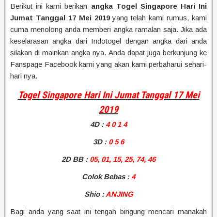
Berikut ini kami berikan
angka Togel Singapore Hari Ini
Jumat Tanggal 17 Mei 2019
yang telah kami rumus, kami
cuma menolong anda memberi angka ramalan saja. Jika ada
keselarasan angka dari Indotogel dengan angka dari anda
silakan di mainkan angka nya. Anda dapat juga berkunjung ke
Fanspage Facebook kami yang akan kami perbaharui sehari-
hari nya.
Togel Singapore Hari Ini Jumat Tanggal 17 Mei
2019
4D
:
4 0 1 4
3D :
0 5 6
2D BB
:
05, 01, 15, 25, 74, 46
Colok Bebas :
4
Shio
:
ANJING
Bagi anda yang saat ini tengah bingung mencari manakah