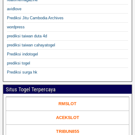
avidlove
Prediksi Jitu Cambodia Archives
wordpress
prediksi taiwan duta 4d
prediksi taiwan cahayatogel
Prediksi indotogel
prediksi togel
Prediksi surga hk
Situs Togel Terpercaya
RMSLOT
ACEKSLOT
TRIBUN855