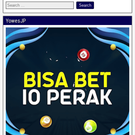
YowesJP