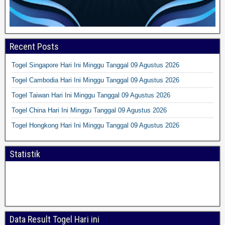
Recent Posts
Togel Singapore Hari Ini Minggu Tanggal 09 Agustus 2026
Togel Cambodia Hari Ini Minggu Tanggal 09 Agustus 2026
Togel Taiwan Hari Ini Minggu Tanggal 09 Agustus 2026
Togel China Hari Ini Minggu Tanggal 09 Agustus 2026
Togel Hongkong Hari Ini Minggu Tanggal 09 Agustus 2026
Statistik
Data Result Togel Hari ini