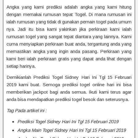
Angka yang kami prediksi adalah angka yang kami hitung
dengan memakai rumusan tepat Togel. Di mana rumusan ini
ialah rumusan yang tidak di gunakan pemain togel pada umum
nya. Jadi itu bisa kami yakinkan jika perkiraan kami ialah
rumusan togel yang sangat tepat diantara yang lainnya. Kami
cuma menyiapkan perkiraan buat anda, tergantung anda yang
memastikan angka yang ingin anda pasang. Perkiraan yang
kami beri ialah perkiraan gratis yang dapat anda lihat dengan
setiap harinya.
Demikianlah Prediksi Togel Sidney Hari Ini Tgl 15 Februari
2019 kami buat. Semoga prediksi togel online hari ini bisa
memberikan jackpot bagi anda semua. Ikuti kami terus agar
anda bisa mendapatkan prediksi togel besok dan seterusnya.
Tag Pada artikel ini :
Prediksi Togel Sidney Hari Ini Tgl 15 Februari 2019
Angka Main Togel Sidney Hari Ini Tgl 15 Februari 2019