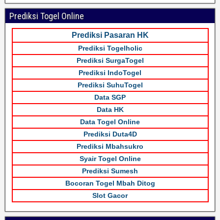
Prediksi Togel Online
Prediksi Pasaran HK
Prediksi Togelholic
Prediksi SurgaTogel
Prediksi IndoTogel
Prediksi SuhuTogel
Data SGP
Data HK
Data Togel Online
Prediksi Duta4D
Prediksi Mbahsukro
Syair Togel Online
Prediksi Sumesh
Bocoran Togel Mbah Ditog
Slot Gacor