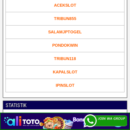
ACEKSLOT
TRIBUN855
SALAMJPTOGEL
PONDOKWIN
TRIBUN118
KAPALSLOT
IPINSLOT
STATISTIK
Prediksi Angka Jitu Togel Online Terbaik © 2019
Frontier Theme