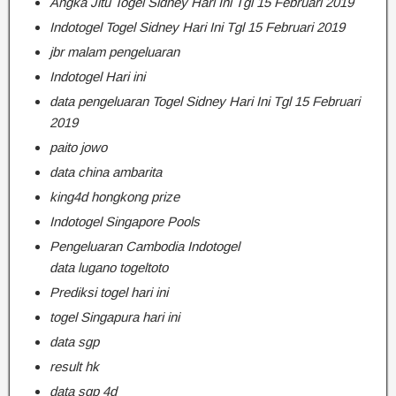
Angka Jitu Togel Sidney Hari Ini Tgl 15 Februari 2019
Indotogel Togel Sidney Hari Ini Tgl 15 Februari 2019
jbr malam pengeluaran
Indotogel Hari ini
data pengeluaran Togel Sidney Hari Ini Tgl 15 Februari
2019
paito jowo
data china ambarita
king4d hongkong prize
Indotogel Singapore Pools
Pengeluaran Cambodia Indotogel
data lugano togeltoto
Prediksi togel hari ini
togel Singapura hari ini
data sgp
result hk
data sgp 4d