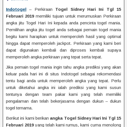
Indotogel
– Perkiraan
Togel Sidney Hari Ini Tgl 15
Februari 2019
memiliki tujuan untuk merumuskan Perkiraan
angka jitu Togel Hari Ini kepada anda pencinta togel mania.
Pemilihan angka jitu togel anda sebagai pemain togel mania
begitu kami harapkan untuk memperoleh hasil yang optimal
hingga dapat memperoleh jackpot. Perkiraan yang kami beri
dapat digunakan kembali dan diproses kembali supaya
memperoleh angka perkiraan yang tepat serta tepat.
Jika pemain togel mania ingin tahu angka prediksi yang akan
keluar pada hari ini di situs Indotogel sebagai rekomendasi
tentu bagi anda untuk memperoleh angka yang tepat. Perlu
untuk diketahui angka ini ialah prediksi yang kami susun
tentunya dengan team pakar kami yang telah memiliki
pengalaman dan telah bekerjasama dengan dukun – dukun
togel ternama.
Berikut ini kami berikan
angka Togel Sidney Hari Ini Tgl 15
Februari 2019
yang telah kami rumus, kami cuma menolong