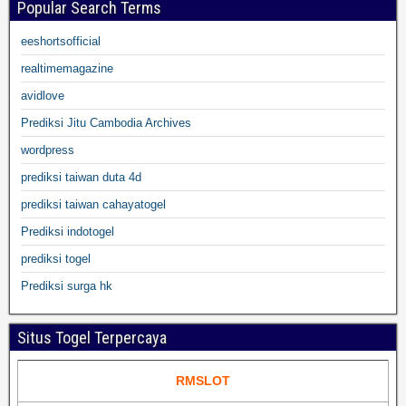
Popular Search Terms
eeshortsofficial
realtimemagazine
avidlove
Prediksi Jitu Cambodia Archives
wordpress
prediksi taiwan duta 4d
prediksi taiwan cahayatogel
Prediksi indotogel
prediksi togel
Prediksi surga hk
Situs Togel Terpercaya
RMSLOT