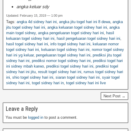
angka keluar sdy
Updated: February 15, 2019 — 1:00 pm
Tags:
angka 4d sidney hari ini
,
angka jitu togel hari ini 8 dewa
,
angka
jitu togel sidney hari ini
,
angka keluaran togel sidney hari ini
,
angka
main togel sidney
,
angka pengeluaran togel sidney hari ini
,
hasil
keluaran togel sidney hari ini
,
hasil pengeluaran togel sidney hari ini
,
hasil togel sidney hari ini
,
info togel sidney hari ini
,
keluaran nomor
togel sidney hari ini
,
keluaran togel sidney hari ini
,
nomor togel sidney
hari ini yg keluar
,
pengeluaran togel sidney hari ini
,
prediksi jitu togel
sidney hari ini
,
prediksi nomor togel sidney hari ini
,
prediksi togel hari
ini sidney mbah karwo
,
prediksi togel sidney hari ini
,
prediksi togel
sidney hari ini jitu
,
result togel sidney hari ini
,
rumus togel sidney hari
ini
,
shio togel sidney hari ini
,
siaran togel sidney hari ini
,
syair togel
sidney hari ini
,
togel sidney hari in
,
togel sidney hari ini live
Next Post →
Leave a Reply
You must be
logged in
to post a comment.