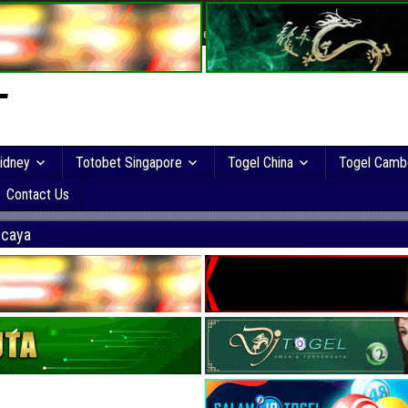
ik
iksi togel online terjitu mulai dari togel hongkong, sidney, cambodia hingga s
idney
Totobet Singapore
Togel China
Togel Camb
Contact Us
rcaya