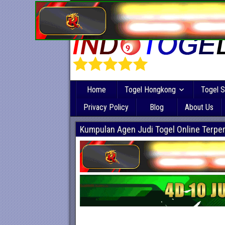
Prediksi Angka Jitu Togel Online Terba
Indotogel adalah situs yang menyediakan beragam pred
Home
Togel Hongkong
Togel S
Privacy Policy
Blog
About Us
Kumpulan Agen Judi Togel Online Terpe