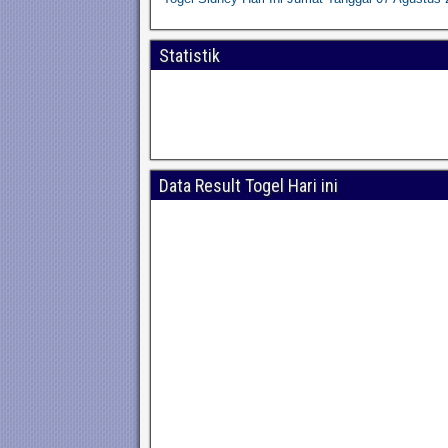
Statistik
Data Result Togel Hari ini