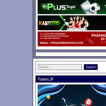
YowesJP