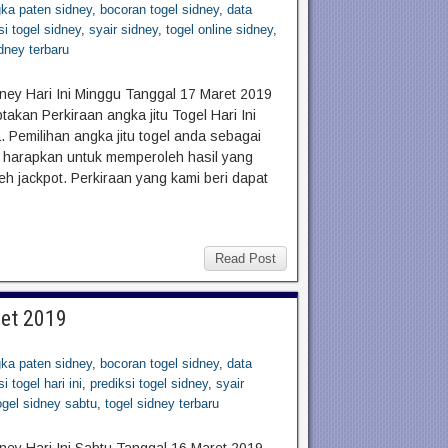
ka paten sidney
,
bocoran togel sidney
,
data
si togel sidney
,
syair sidney
,
togel online sidney
,
idney terbaru
dney Hari Ini Minggu Tanggal 17 Maret 2019
akan Perkiraan angka jitu Togel Hari Ini
. Pemilihan angka jitu togel anda sebagai
i harapkan untuk memperoleh hasil yang
h jackpot. Perkiraan yang kami beri dapat
Read Post
ret 2019
ka paten sidney
,
bocoran togel sidney
,
data
i togel hari ini
,
prediksi togel sidney
,
syair
ogel sidney sabtu
,
togel sidney terbaru