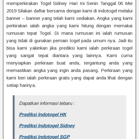
memperkirakan Togel Sidney Hari Ini Senin Tanggal 06 Mei
2019 Silakan daftar bersama dengan kami di indotogel melalui
banner – banner yang telah kami sediakan. Angka yang kami
perkirakan ialah angka yang kami hitung dengan memakai
rumusan tepat Togel. Di mana rumusan ini ialah rumusan
yang tidak di gunakan pemain togel pada umum nya. Jadi itu
bisa kami yakinkan jika prediksi kami ialah perkiraan togel
yang sangat tepat diantara yang lainnya. Kami cuma
menyiapkan perkiraan buat anda, tergantung anda yang
memastikan angka yang ingin anda pasang. Perkiraan yang
kami beri ialah perkiraan gratis yang dapat anda lihat dengan
setiap harinya.
Dapatkan informasi tebaru :
Prediksi Indotogel HK
Prediksi Indotogel Sidney
Prediksi Indotogel SGP