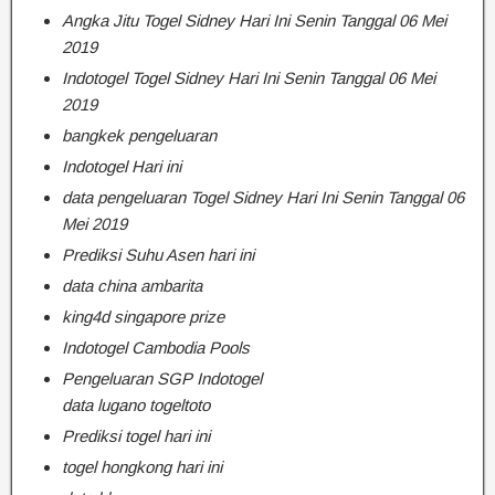
Angka Jitu Togel Sidney Hari Ini Senin Tanggal 06 Mei
2019
Indotogel Togel Sidney Hari Ini Senin Tanggal 06 Mei
2019
bangkek pengeluaran
Indotogel Hari ini
data pengeluaran Togel Sidney Hari Ini Senin Tanggal 06
Mei 2019
Prediksi Suhu Asen hari ini
data china ambarita
king4d singapore prize
Indotogel Cambodia Pools
Pengeluaran SGP Indotogel
data lugano togeltoto
Prediksi togel hari ini
togel hongkong hari ini