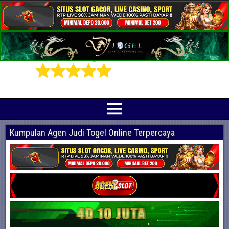
Prediksi Angka Jitu Togel Online Terbaik
Indotogel adalah situs yang menyediakan beragam prediksi togel online
terjitu mulai dari togel hongkong, sidney, cambodia hingga singapore hari ini
Kumpulan Agen Judi Togel Online Terpercaya