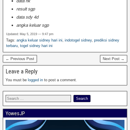
data hk
result sgp
data sdy 4d
angka keluar sgp
Updated: May 5, 2019 — 9:47 pm
Tags:
angka keluar sidney hari ini
,
indotogel sidney
,
prediksi sidney
terbaru
,
togel sidney hari ini
← Previous Post
Next Post →
Leave a Reply
You must be
logged in
to post a comment.
YowesJP