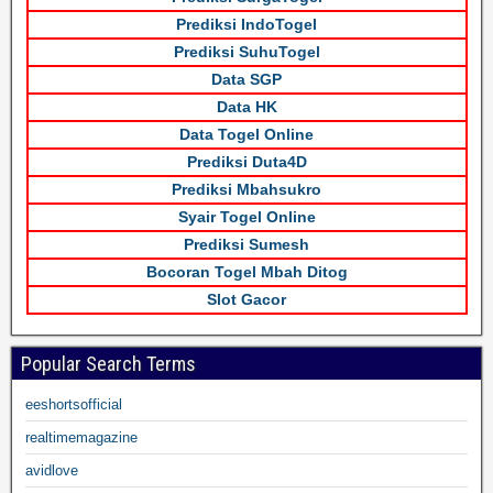
Prediksi IndoTogel
Prediksi SuhuTogel
Data SGP
Data HK
Data Togel Online
Prediksi Duta4D
Prediksi Mbahsukro
Syair Togel Online
Prediksi Sumesh
Bocoran Togel Mbah Ditog
Slot Gacor
Popular Search Terms
eeshortsofficial
realtimemagazine
avidlove