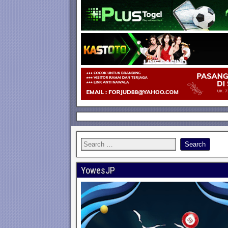
YowesJP