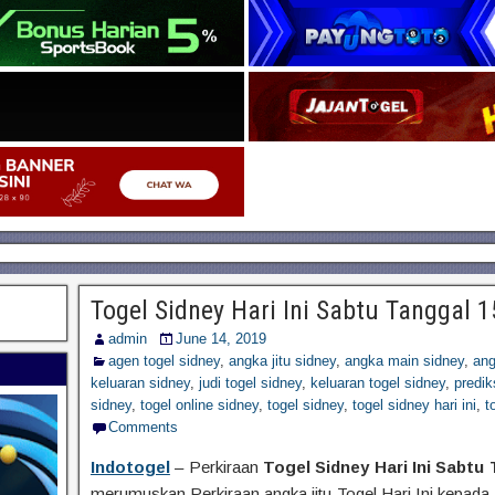
Togel Sidney Hari Ini Sabtu Tanggal 
admin
June 14, 2019
agen togel sidney
,
angka jitu sidney
,
angka main sidney
,
ang
keluaran sidney
,
judi togel sidney
,
keluaran togel sidney
,
prediks
sidney
,
togel online sidney
,
togel sidney
,
togel sidney hari ini
,
t
Comments
Indotogel
– Perkiraan
Togel Sidney Hari Ini Sabtu 
merumuskan Perkiraan angka jitu Togel Hari Ini kepada