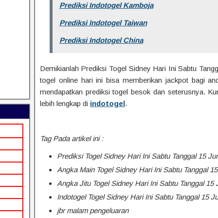
Prediksi Indotogel Kamboja
Prediksi Indotogel Taiwan
Prediksi Indotogel China
Demikianlah Prediksi Togel Sidney Hari Ini Sabtu Tang
togel online hari ini bisa memberikan jackpot bagi a
mendapatkan prediksi togel besok dan seterusnya. Ku
lebih lengkap di
indotogel
.
Tag Pada artikel ini :
Prediksi Togel Sidney Hari Ini Sabtu Tanggal 15 Ju
Angka Main Togel Sidney Hari Ini Sabtu Tanggal 15
Angka Jitu Togel Sidney Hari Ini Sabtu Tanggal 15 
Indotogel Togel Sidney Hari Ini Sabtu Tanggal 15 J
jbr malam pengeluaran