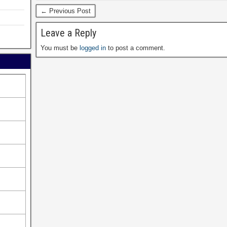
← Previous Post
Leave a Reply
You must be
logged in
to post a comment.