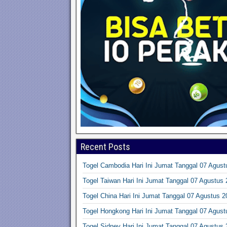
Recent Posts
Togel Cambodia Hari Ini Jumat Tanggal 07 Agust
Togel Taiwan Hari Ini Jumat Tanggal 07 Agustus
Togel China Hari Ini Jumat Tanggal 07 Agustus 2
Togel Hongkong Hari Ini Jumat Tanggal 07 Agust
Togel Sidney Hari Ini Jumat Tanggal 07 Agustus