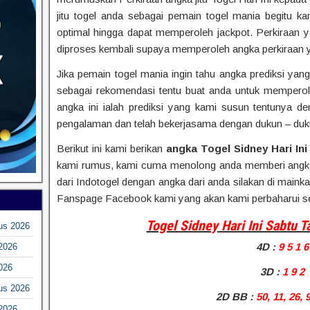
jitu togel anda sebagai pemain togel mania begitu k
optimal hingga dapat memperoleh jackpot. Perkiraan y
diproses kembali supaya memperoleh angka perkiraan ya
Jika pemain togel mania ingin tahu angka prediksi yang 
sebagai rekomendasi tentu buat anda untuk memperole
angka ini ialah prediksi yang kami susun tentunya d
pengalaman dan telah bekerjasama dengan dukun – duk
Berikut ini kami berikan
angka Togel Sidney Hari Ini
kami rumus, kami cuma menolong anda memberi angka 
dari Indotogel dengan angka dari anda silakan di maink
Fanspage Facebook kami yang akan kami perbaharui seh
Togel Sidney Hari Ini Sabtu 
us 2026
4D
:
9 5 1 6
 2026
026
3D :
1 9 2
us 2026
2D BB
:
50, 11, 26, 
 2026