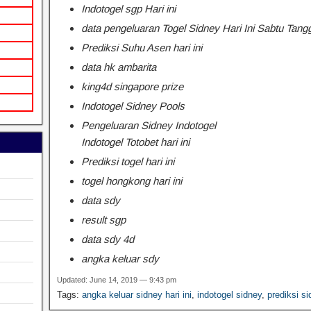
Indotogel sgp Hari ini
data pengeluaran Togel Sidney Hari Ini Sabtu Tang
Prediksi Suhu Asen hari ini
data hk ambarita
king4d singapore prize
Indotogel Sidney Pools
Pengeluaran Sidney Indotogel
Indotogel Totobet hari ini
Prediksi togel hari ini
togel hongkong hari ini
data sdy
result sgp
data sdy 4d
angka keluar sdy
Updated: June 14, 2019 — 9:43 pm
Tags:
angka keluar sidney hari ini
,
indotogel sidney
,
prediksi si