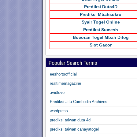
Prediksi Duta4D
Prediksi Mbahsukro
Syair Togel Online
Prediksi Sumesh
Bocoran Togel Mbah Ditog
Slot Gacor
Popular Search Terms
eeshortsofficial
realtimemagazine
avidlove
Prediksi Jitu Cambodia Archives
wordpress
prediksi taiwan duta 4d
prediksi taiwan cahayatogel