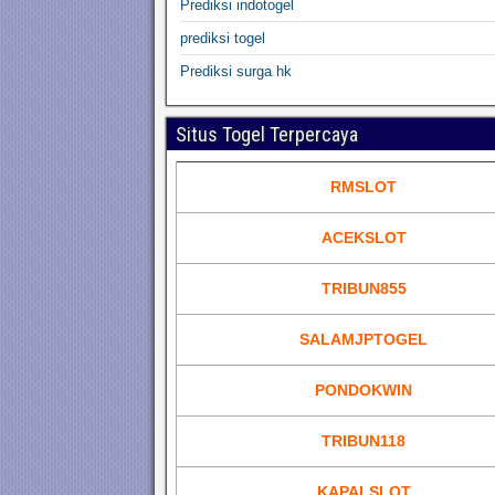
Prediksi indotogel
prediksi togel
Prediksi surga hk
Situs Togel Terpercaya
RMSLOT
ACEKSLOT
TRIBUN855
SALAMJPTOGEL
PONDOKWIN
TRIBUN118
KAPALSLOT