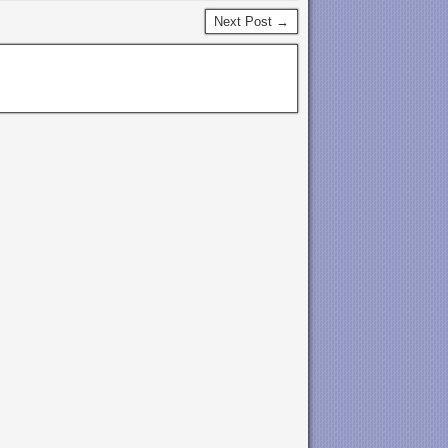
Next Post →