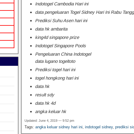
Indotogel Cambodia Hari ini
data pengeluaran Togel Sidney Hari Ini Rabu Tangg
Prediksi Suhu Asen hari ini
data hk ambarita
king4d singapore prize
Indotogel Singapore Pools
Pengeluaran China Indotogel
data lugano togeltoto
Prediksi togel hari ini
togel hongkong hari ini
data hk
result sdy
data hk 4d
angka keluar hk
Updated: June 4, 2019 — 9:52 pm
Tags:
angka keluar sidney hari ini
,
indotogel sidney
,
prediksi si