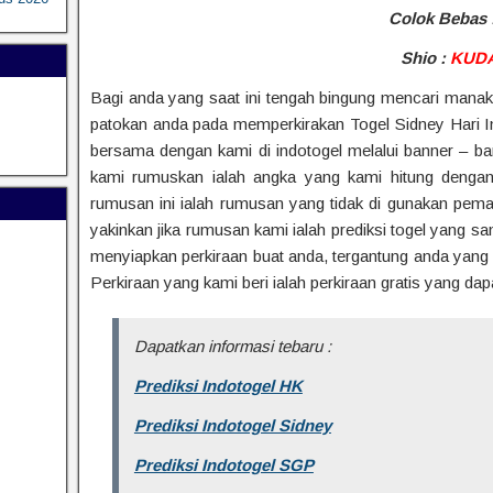
Colok Bebas 
Shio
:
KUD
Bagi anda yang saat ini tengah bingung mencari mana
patokan anda pada memperkirakan Togel Sidney Hari In
bersama dengan kami di indotogel melalui banner – ba
kami rumuskan ialah angka yang kami hitung denga
rumusan ini ialah rumusan yang tidak di gunakan pema
yakinkan jika rumusan kami ialah prediksi togel yang s
menyiapkan perkiraan buat anda, tergantung anda yang
Perkiraan yang kami beri ialah perkiraan gratis yang dap
Dapatkan informasi tebaru :
Prediksi Indotogel HK
Prediksi Indotogel Sidney
Prediksi Indotogel SGP