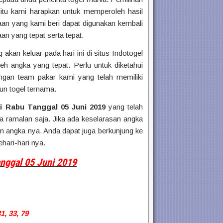
gitu kami harapkan untuk memperoleh hasil
aan yang kami beri dapat digunakan kembali
n yang tepat serta tepat.
akan keluar pada hari ini di situs Indotogel
h angka yang tepat. Perlu untuk diketahui
engan team pakar kami yang telah memiliki
un togel ternama.
ni Rabu Tanggal 05 Juni 2019
yang telah
ramalan saja. Jika ada keselarasan angka
an angka nya. Anda dapat juga berkunjung ke
ari-hari nya.
anggal 05 Juni 2019
31, 33, 79