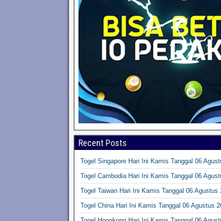
Recent Posts
Togel Singapore Hari Ini Kamis Tanggal 06 Agus
Togel Cambodia Hari Ini Kamis Tanggal 06 Agus
Togel Taiwan Hari Ini Kamis Tanggal 06 Agustus
Togel China Hari Ini Kamis Tanggal 06 Agustus 
Togel Hongkong Hari Ini Kamis Tanggal 06 Agus