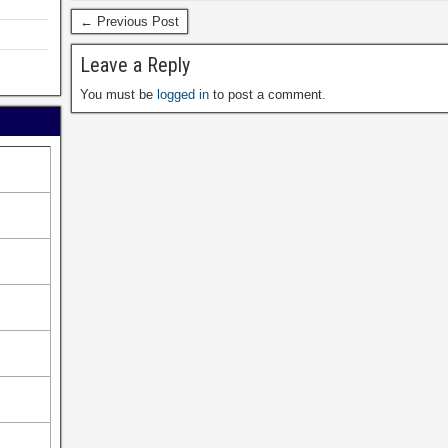
← Previous Post
Leave a Reply
You must be
logged in
to post a comment.