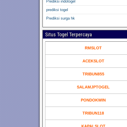
Prediksi indotogel
prediksi togel
Prediksi surga hk
Situs Togel Terpercaya
RMSLOT
ACEKSLOT
TRIBUN855
SALAMJPTOGEL
PONDOKWIN
TRIBUN118
KAPALSLOT