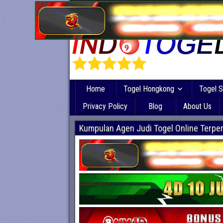
Prediksi Angka Jitu Togel Online Terba
Indotogel adalah situs yang menyediakan beragam pred
Home
Togel Hongkong
Togel S
Privacy Policy
Blog
About Us
Kumpulan Agen Judi Togel Online Terpe