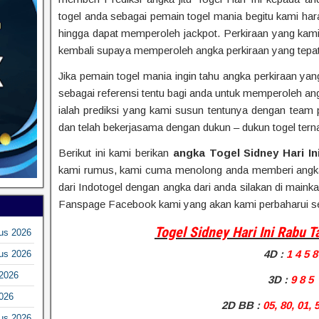
togel anda sebagai pemain togel mania begitu kami ha
hingga dapat memperoleh jackpot. Perkiraan yang kami
kembali supaya memperoleh angka perkiraan yang tepat 
Jika pemain togel mania ingin tahu angka perkiraan yang 
sebagai referensi tentu bagi anda untuk memperoleh ang
ialah prediksi yang kami susun tentunya dengan team 
dan telah bekerjasama dengan dukun – dukun togel ter
Berikut ini kami berikan
angka Togel Sidney Hari In
kami rumus, kami cuma menolong anda memberi angka 
dari Indotogel dengan angka dari anda silakan di maink
Fanspage Facebook kami yang akan kami perbaharui seh
Togel Sidney Hari Ini Rabu 
tus 2026
4D
:
1 4 5 8
tus 2026
 2026
3D :
9 8 5
2026
2D BB
:
05, 80, 01, 
tus 2026