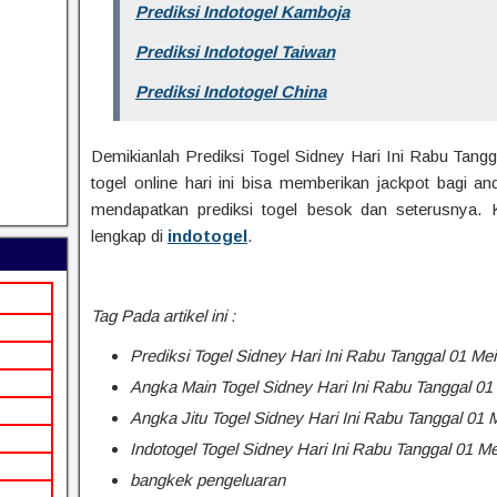
Prediksi Indotogel Kamboja
Prediksi Indotogel Taiwan
Prediksi Indotogel China
Demikianlah Prediksi Togel Sidney Hari Ini Rabu Tang
togel online hari ini bisa memberikan jackpot bagi a
mendapatkan prediksi togel besok dan seterusnya. 
lengkap di
indotogel
.
Tag Pada artikel ini :
Prediksi Togel Sidney Hari Ini Rabu Tanggal 01 Me
Angka Main Togel Sidney Hari Ini Rabu Tanggal 01
Angka Jitu Togel Sidney Hari Ini Rabu Tanggal 01 
Indotogel Togel Sidney Hari Ini Rabu Tanggal 01 M
bangkek pengeluaran