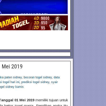
1 Mei 2019
ka paten sidney
,
bocoran togel sidney
,
data
i togel hari ini
,
prediksi togel sidney
,
syair
ogel sidney kamis
Tanggal 01 Mei 2019
memiliki tujuan untuk
a bettor togel mania. Pemilihan angka jitu