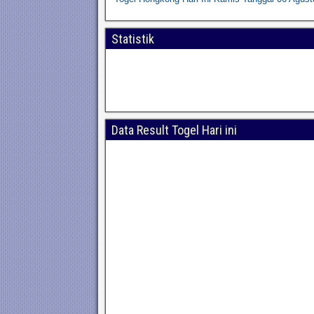
Statistik
Data Result Togel Hari ini