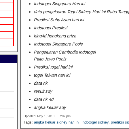
Indotogel Singapura Hari ini
data pengeluaran Togel Sidney Hari Ini Rabu Tangg
Prediksi Suhu Asen hari ini
Indotogel Prediksi
king4d hongkong prize
Indotogel Singapore Pools
Pengeluaran Cambodia Indotogel
Paito Jowo Pools
Prediksi togel hari ini
togel Taiwan hari ini
data hk
result sdy
data hk 4d
angka keluar sdy
Updated: May 1, 2019 — 7:07 pm
Tags:
angka keluar sidney hari ini
,
indotogel sidney
,
prediksi si