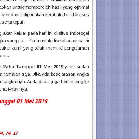
rapkan untuk memperoleh hasil yang optimal
 beri dapat digunakan kembali dan diproses
serta tepat.
akan keluar pada hari ini di situs Indotogel
ka yang pas. Perlu untuk diketahui angka ini
pakar kami yang telah memiliki pengalaman
nama.
i Rabu Tanggal 01 Mei 2019
yang sudah
ramalan saja. Jika ada keselarasan angka
an angka nya. Anda dapat juga berkunjung ke
ari-hari nya.
Tanggal 01 Mei 2019
54, 74, 17