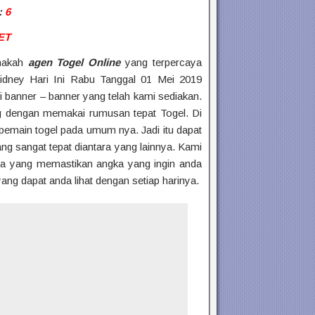
:
6
ET
anakah
agen Togel Online
yang terpercaya
idney Hari Ini Rabu Tanggal 01 Mei 2019
i banner – banner yang telah kami sediakan.
ng dengan memakai rumusan tepat Togel. Di
pemain togel pada umum nya. Jadi itu dapat
ng sangat tepat diantara yang lainnya. Kami
da yang memastikan angka yang ingin anda
yang dapat anda lihat dengan setiap harinya.