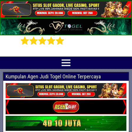
Prediksi Angka Jitu Togel Online Terbaik
Indotogel adalah situs yang menyediakan beragam prediksi togel online
terjitu mulai dari togel hongkong, sidney, cambodia hingga singapore hari ini
Kumpulan Agen Judi Togel Online Terpercaya