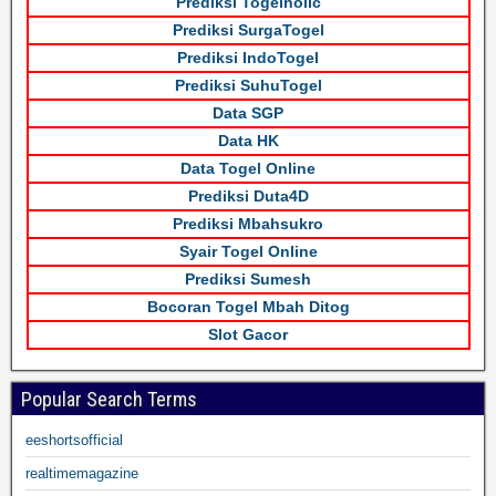
Prediksi Togelholic
Prediksi SurgaTogel
Prediksi IndoTogel
Prediksi SuhuTogel
Data SGP
Data HK
Data Togel Online
Prediksi Duta4D
Prediksi Mbahsukro
Syair Togel Online
Prediksi Sumesh
Bocoran Togel Mbah Ditog
Slot Gacor
Popular Search Terms
eeshortsofficial
realtimemagazine