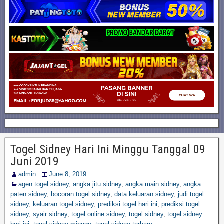
Togel Sidney Hari Ini Minggu Tanggal 09
Juni 2019
admin
June 8, 2019
agen togel sidney
,
angka jitu sidney
,
angka main sidney
,
angka
paten sidney
,
bocoran togel sidney
,
data keluaran sidney
,
judi togel
sidney
,
keluaran togel sidney
,
prediksi togel hari ini
,
prediksi togel
sidney
,
syair sidney
,
togel online sidney
,
togel sidney
,
togel sidney