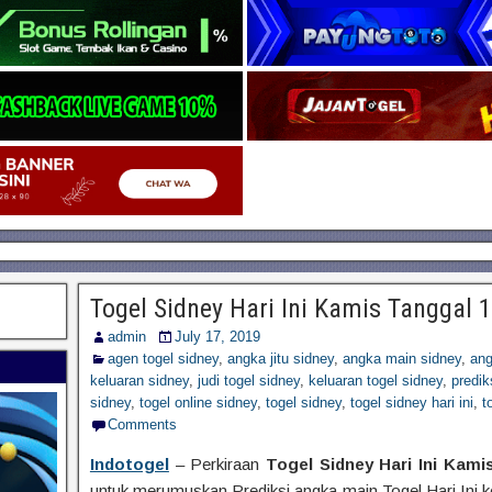
Togel Sidney Hari Ini Kamis Tanggal 
admin
July 17, 2019
agen togel sidney
,
angka jitu sidney
,
angka main sidney
,
ang
keluaran sidney
,
judi togel sidney
,
keluaran togel sidney
,
prediks
sidney
,
togel online sidney
,
togel sidney
,
togel sidney hari ini
,
t
Comments
Indotogel
– Perkiraan
Togel Sidney Hari Ini Kamis
untuk merumuskan Prediksi angka main Togel Hari Ini k