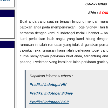
Colok Bebas 
Shio
:
AYA
Buat anda yang saat ini tengah bingung mencari ma
patokan anda pada memperkirakan Togel Sidney Hari Ini
bersama dengan kami di indotogel melalui banner – ba
kami perkirakan ialah angka yang kami hitung deng
rumusan ini ialah rumusan yang tidak di gunakan pema
yakinkan jika rumusan kami ialah perkiraan togel yan
cuma menyiapkan perkiraan buat anda, tergantung an
pasang. Perkiraan yang kami beri ialah perkiraan gratis 
Dapatkan informasi tebaru :
Prediksi Indotogel HK
Prediksi Indotogel Sidney
Prediksi Indotogel SGP