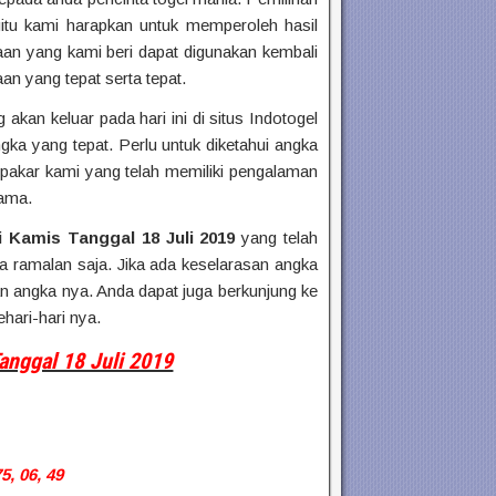
gitu kami harapkan untuk memperoleh hasil
aan yang kami beri dapat digunakan kembali
n yang tepat serta tepat.
akan keluar pada hari ini di situs Indotogel
gka yang tepat. Perlu untuk diketahui angka
 pakar kami yang telah memiliki pengalaman
nama.
i Kamis Tanggal 18 Juli 2019
yang telah
ramalan saja. Jika ada keselarasan angka
an angka nya. Anda dapat juga berkunjung ke
ari-hari nya.
Tanggal 18 Juli 2019
75, 06, 49