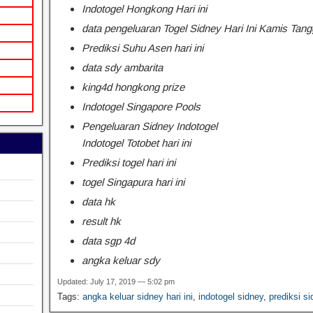
Indotogel Hongkong Hari ini
data pengeluaran Togel Sidney Hari Ini Kamis Tangg
Prediksi Suhu Asen hari ini
data sdy ambarita
king4d hongkong prize
Indotogel Singapore Pools
Pengeluaran Sidney Indotogel
Indotogel Totobet hari ini
Prediksi togel hari ini
togel Singapura hari ini
data hk
result hk
data sgp 4d
angka keluar sdy
Updated: July 17, 2019 — 5:02 pm
Tags:
angka keluar sidney hari ini
,
indotogel sidney
,
prediksi si