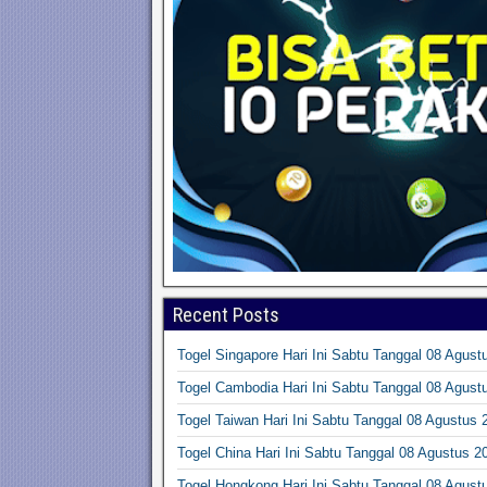
Recent Posts
Togel Singapore Hari Ini Sabtu Tanggal 08 Agust
Togel Cambodia Hari Ini Sabtu Tanggal 08 Agust
Togel Taiwan Hari Ini Sabtu Tanggal 08 Agustus 
Togel China Hari Ini Sabtu Tanggal 08 Agustus 2
Togel Hongkong Hari Ini Sabtu Tanggal 08 Agust