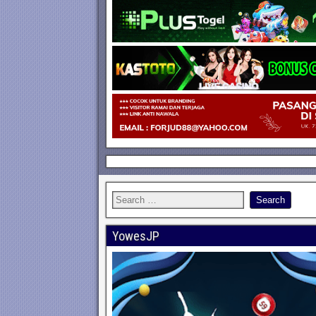
YowesJP