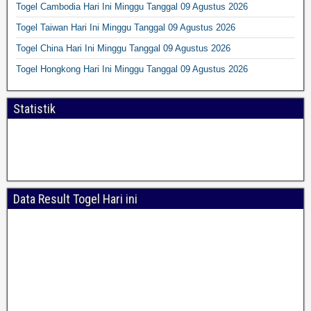
Togel Cambodia Hari Ini Minggu Tanggal 09 Agustus 2026
Togel Taiwan Hari Ini Minggu Tanggal 09 Agustus 2026
Togel China Hari Ini Minggu Tanggal 09 Agustus 2026
Togel Hongkong Hari Ini Minggu Tanggal 09 Agustus 2026
Statistik
Data Result Togel Hari ini