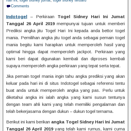
hari ini
,
togel sidney jumat
,
togel sidney terbaru
Comments
Indotogel
– Perkiraan
Togel Sidney Hari Ini Jumat
Tanggal 26 April 2019
mempunyai tujuan untuk memberi
Prediksi angka jitu Togel Hari Ini kepada anda bettor togel
mania. Pemilihan angka jitu togel anda sebagai pemain togel
mania begitu kami harapkan untuk memperoleh hasil yang
optimal hingga dapat memperoleh jackpot. Perkiraan yang
kami beri dapat digunakan kembali dan diproses kembali
supaya memperoleh angka perkiraan yang tepat serta tepat.
Jika pemain togel mania ingin tahu angka prediksi yang akan
keluar pada hari ini di situs Indotogel sebagai referensi tentu
buat anda untuk memperoleh angka yang pas. Perlu untuk
diketahui angka ini ialah angka yang kami susun tentunya
dengan team ahli kami yang telah memiliki pengalaman dan
telah bekerjasama dengan dukun – dukun togel ternama.
Berikut ini kami berikan
angka Togel Sidney Hari Ini Jumat
Tanggal 26 April 2019
yang telah kami rumus, kami cuma