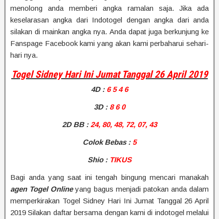
menolong anda memberi angka ramalan saja. Jika ada
keselarasan angka dari Indotogel dengan angka dari anda
silakan di mainkan angka nya. Anda dapat juga berkunjung ke
Fanspage Facebook kami yang akan kami perbaharui sehari-
hari nya.
Togel Sidney Hari Ini Jumat Tanggal 26 April 2019
4D
:
6 5 4 6
3D :
8 6 0
2D BB
:
24, 80, 48, 72, 07, 43
Colok Bebas :
5
Shio
:
TIKUS
Bagi anda yang saat ini tengah bingung mencari manakah
agen Togel Online
yang bagus menjadi patokan anda dalam
memperkirakan Togel Sidney Hari Ini Jumat Tanggal 26 April
2019 Silakan daftar bersama dengan kami di indotogel melalui