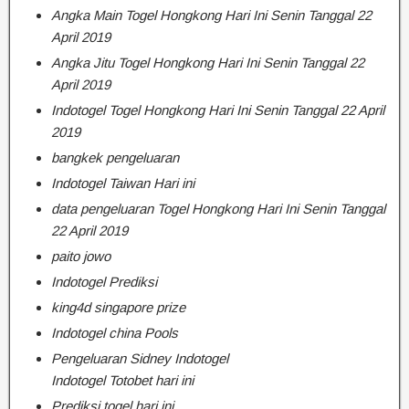
Angka Main Togel Hongkong Hari Ini Senin Tanggal 22
April 2019
Angka Jitu Togel Hongkong Hari Ini Senin Tanggal 22
April 2019
Indotogel Togel Hongkong Hari Ini Senin Tanggal 22 April
2019
bangkek pengeluaran
Indotogel Taiwan Hari ini
data pengeluaran Togel Hongkong Hari Ini Senin Tanggal
22 April 2019
paito jowo
Indotogel Prediksi
king4d singapore prize
Indotogel china Pools
Pengeluaran Sidney Indotogel
Indotogel Totobet hari ini
Prediksi togel hari ini