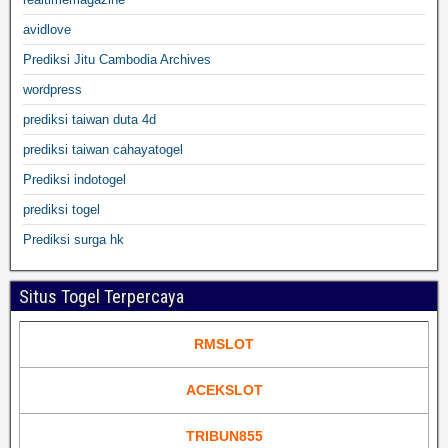
avidlove
Prediksi Jitu Cambodia Archives
wordpress
prediksi taiwan duta 4d
prediksi taiwan cahayatogel
Prediksi indotogel
prediksi togel
Prediksi surga hk
Situs Togel Terpercaya
RMSLOT
ACEKSLOT
TRIBUN855