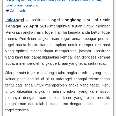
hongkong hari ini
,
togel hongkong senin
,
togel hongkong terbaru
,
togel online hongkong
Comments
Indotogel
– Perkiraan
Togel Hongkong Hari Ini Senin
Tanggal 22 April 2019
mempunyai tujuan untuk memberi
Perkiraan angka main Togel Hari Ini kepada anda bettor togel
mania. Pemilihan angka main togel anda sebagai pemain
togel mania begitu kami harapkan untuk memperoleh hasil
yang optimal hingga dapat memperoleh jackpot. Perkiraan
yang kami beri dapat digunakan kembali dan diproses kembali
supaya memperoleh angka perkiraan yang tepat serta tepat.
Jika pemain togel mania ingin tahu angka prediksi yang akan
keluar pada hari ini di situs Indotogel sebagai rekomendasi
tentu bagi anda untuk memperoleh angka yang tepat. Perlu
untuk diketahui angka ini ialah prediksi yang kami susun
tentunya dengan team pakar kami yang telah memiliki
pengalaman dan telah bekerjasama dengan dukun – dukun
togel ternama.