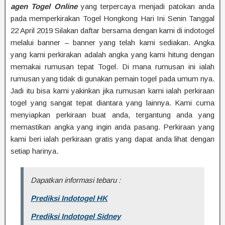
agen Togel Online
yang terpercaya menjadi patokan anda
pada memperkirakan Togel Hongkong Hari Ini Senin Tanggal
22 April 2019 Silakan daftar bersama dengan kami di indotogel
melalui banner – banner yang telah kami sediakan. Angka
yang kami perkirakan adalah angka yang kami hitung dengan
memakai rumusan tepat Togel. Di mana rumusan ini ialah
rumusan yang tidak di gunakan pemain togel pada umum nya.
Jadi itu bisa kami yakinkan jika rumusan kami ialah perkiraan
togel yang sangat tepat diantara yang lainnya. Kami cuma
menyiapkan perkiraan buat anda, tergantung anda yang
memastikan angka yang ingin anda pasang. Perkiraan yang
kami beri ialah perkiraan gratis yang dapat anda lihat dengan
setiap harinya.
Dapatkan informasi tebaru :
Prediksi Indotogel HK
Prediksi Indotogel Sidney