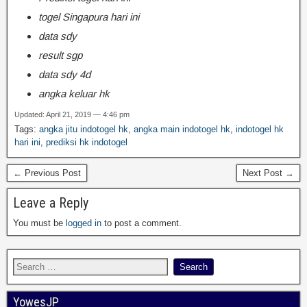
togel Singapura hari ini
data sdy
result sgp
data sdy 4d
angka keluar hk
Updated: April 21, 2019 — 4:46 pm
Tags:
angka jitu indotogel hk
,
angka main indotogel hk
,
indotogel hk
hari ini
,
prediksi hk indotogel
← Previous Post
Next Post →
Leave a Reply
You must be
logged in
to post a comment.
YowesJP