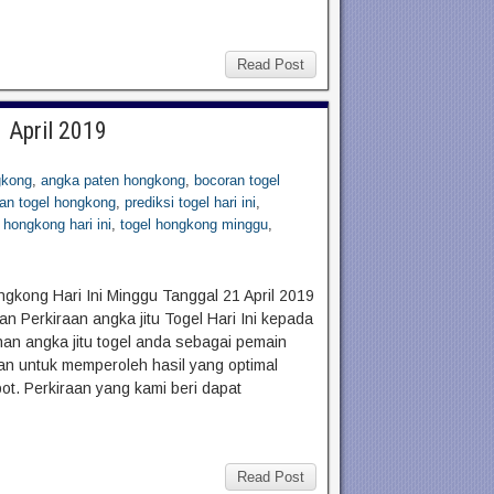
Read Post
 April 2019
gkong
,
angka paten hongkong
,
bocoran togel
ran togel hongkong
,
prediksi togel hari ini
,
 hongkong hari ini
,
togel hongkong minggu
,
ngkong Hari Ini Minggu Tanggal 21 April 2019
an Perkiraan angka jitu Togel Hari Ini kepada
ihan angka jitu togel anda sebagai pemain
an untuk memperoleh hasil yang optimal
t. Perkiraan yang kami beri dapat
Read Post