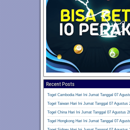
Recent Posts
Togel Cambodia Hari Ini Jumat Tanggal 07 Agust
Togel Taiwan Hari Ini Jumat Tanggal 07 Agustus
Togel China Hari Ini Jumat Tanggal 07 Agustus 2
Togel Hongkong Hari Ini Jumat Tanggal 07 Agust
Togel Sidney Hari Ini Jumat Tanggal 07 Agustus