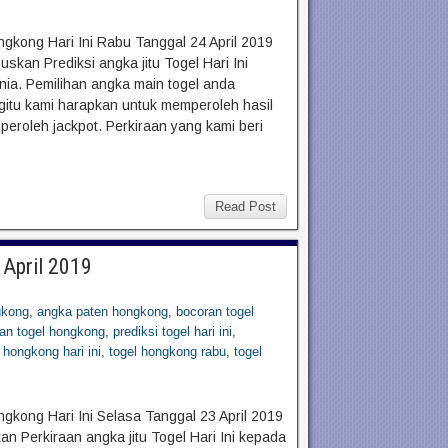
ngkong Hari Ini Rabu Tanggal 24 April 2019
kan Prediksi angka jitu Togel Hari Ini
nia. Pemilihan angka main togel anda
gitu kami harapkan untuk memperoleh hasil
eroleh jackpot. Perkiraan yang kami beri
Read Post
 April 2019
gkong
,
angka paten hongkong
,
bocoran togel
ran togel hongkong
,
prediksi togel hari ini
,
 hongkong hari ini
,
togel hongkong rabu
,
togel
ngkong Hari Ini Selasa Tanggal 23 April 2019
an Perkiraan angka jitu Togel Hari Ini kepada