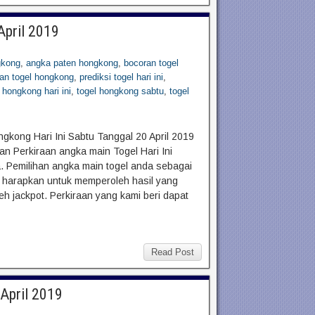
April 2019
gkong
,
angka paten hongkong
,
bocoran togel
ran togel hongkong
,
prediksi togel hari ini
,
 hongkong hari ini
,
togel hongkong sabtu
,
togel
ngkong Hari Ini Sabtu Tanggal 20 April 2019
an Perkiraan angka main Togel Hari Ini
. Pemilihan angka main togel anda sebagai
i harapkan untuk memperoleh hasil yang
h jackpot. Perkiraan yang kami beri dapat
Read Post
April 2019