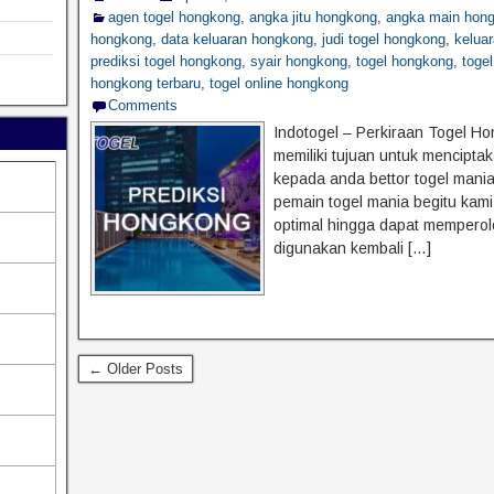
agen togel hongkong
,
angka jitu hongkong
,
angka main hon
hongkong
,
data keluaran hongkong
,
judi togel hongkong
,
kelua
prediksi togel hongkong
,
syair hongkong
,
togel hongkong
,
togel
hongkong terbaru
,
togel online hongkong
Comments
Indotogel – Perkiraan Togel Ho
memiliki tujuan untuk menciptak
kepada anda bettor togel mania
pemain togel mania begitu kam
optimal hingga dapat memperole
digunakan kembali […]
← Older Posts