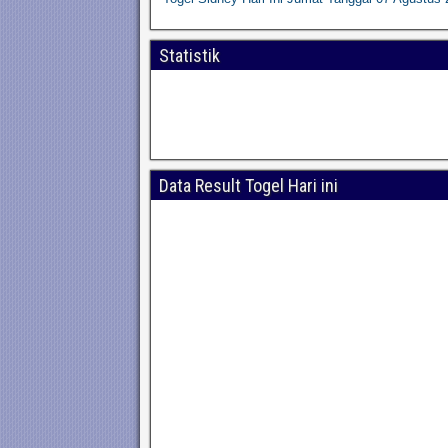
Statistik
Data Result Togel Hari ini