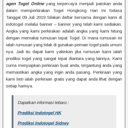
agen Togel Online
yang terpercaya menjadi patokan anda
dalam memperkirakan Togel Hongkong Hari Ini Selasa
Tanggal 09 Juli 2019 Silakan daftar bersama dengan kami di
indotogel melalui banner – banner yang telah kami sediakan.
Angka yang kami perkirakan adalah angka yang kami hitung
dengan memakai rumusan tepat Togel. Di mana rumusan ini
ialah rumusan yang tidak di gunakan pemain togel pada umum
nya. Jadi itu dapat kami yakinkan jika rumusan kami ialah
prediksi togel yang sangat tepat diantara yang lainnya. Kami
cuma menyiapkan perkiraan buat anda, tergantung anda yang
memastikan angka yang ingin anda pasang. Perkiraan yang
kami beri ialah perkiraan gratis yang dapat anda lihat dengan
setiap harinya.
Dapatkan informasi tebaru :
Prediksi Indotogel HK
Prediksi Indotogel Sidney