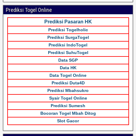
Prediksi Togel Online
Prediksi Pasaran HK
Prediksi Togelholic
Prediksi SurgaTogel
Prediksi IndoTogel
Prediksi SuhuTogel
Data SGP
Data HK
Data Togel Online
Prediksi Duta4D
Prediksi Mbahsukro
Syair Togel Online
Prediksi Sumesh
Bocoran Togel Mbah Ditog
Slot Gacor