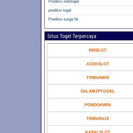
Prediksi indotogel
prediksi togel
Prediksi surga hk
Situs Togel Terpercaya
RMSLOT
ACEKSLOT
TRIBUN855
SALAMJPTOGEL
PONDOKWIN
TRIBUN118
KAPALSLOT