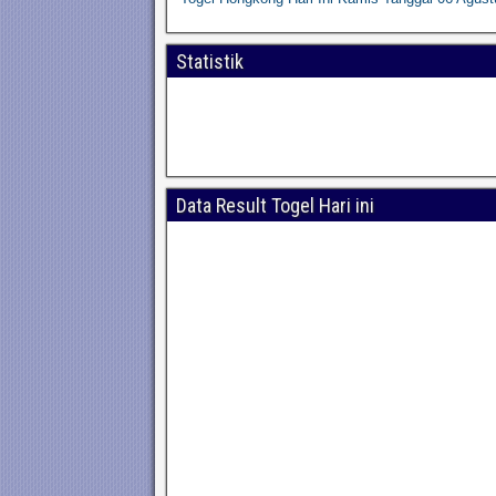
Statistik
Data Result Togel Hari ini