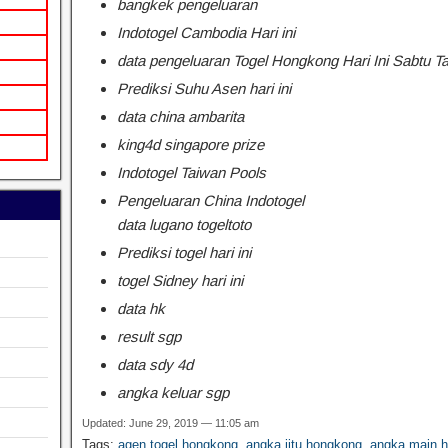
bangkek pengeluaran
Indotogel Cambodia Hari ini
data pengeluaran Togel Hongkong Hari Ini Sabtu T
Prediksi Suhu Asen hari ini
data china ambarita
king4d singapore prize
Indotogel Taiwan Pools
Pengeluaran China Indotogel
data lugano togeltoto
Prediksi togel hari ini
togel Sidney hari ini
data hk
result sgp
data sdy 4d
angka keluar sgp
Updated: June 29, 2019 — 11:05 am
Tags:
agen togel hongkong
,
angka jitu hongkong
,
angka main 