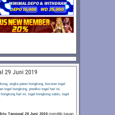
al 29 Juni 2019
gkong
,
angka paten hongkong
,
bocoran togel
ran togel hongkong
,
prediksi togel hari ini
,
 hongkong hari ini
,
togel hongkong sabtu
,
togel
btu Tanggal 29 Juni 2019
memiliki tujuan