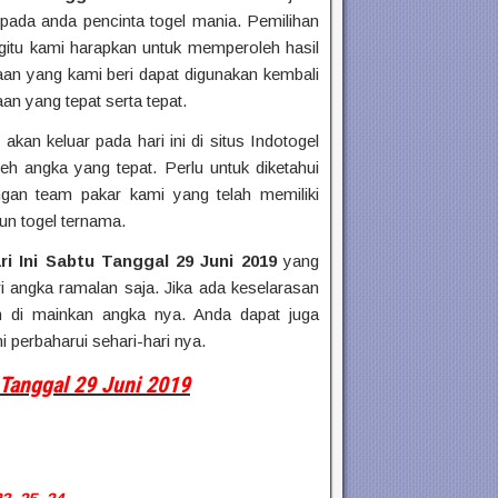
kepada anda pencinta togel mania. Pemilihan
gitu kami harapkan untuk memperoleh hasil
aan yang kami beri dapat digunakan kembali
n yang tepat serta tepat.
akan keluar pada hari ini di situs Indotogel
h angka yang tepat. Perlu untuk diketahui
ngan team pakar kami yang telah memiliki
un togel ternama.
 Ini Sabtu Tanggal 29 Juni 2019
yang
angka ramalan saja. Jika ada keselarasan
an di mainkan angka nya. Anda dapat juga
perbaharui sehari-hari nya.
 Tanggal 29 Juni 2019