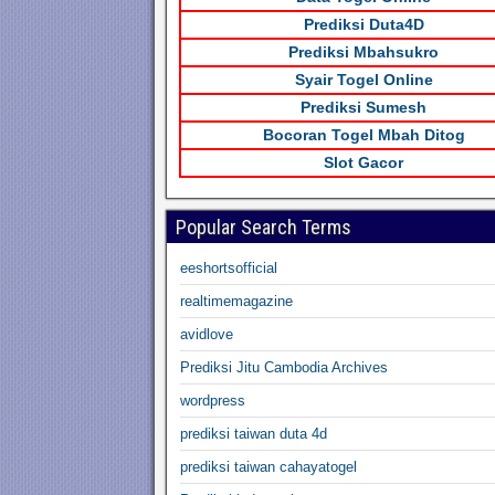
Prediksi Duta4D
Prediksi Mbahsukro
Syair Togel Online
Prediksi Sumesh
Bocoran Togel Mbah Ditog
Slot Gacor
Popular Search Terms
eeshortsofficial
realtimemagazine
avidlove
Prediksi Jitu Cambodia Archives
wordpress
prediksi taiwan duta 4d
prediksi taiwan cahayatogel