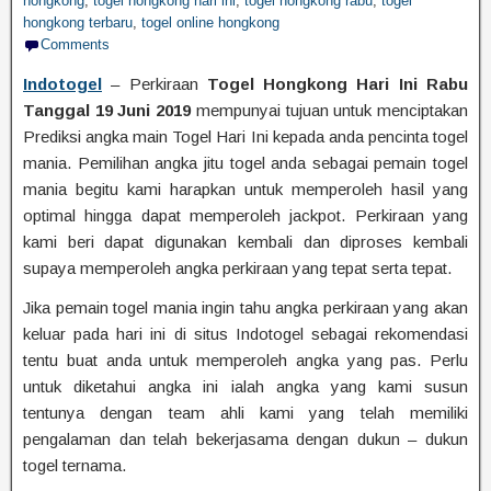
hongkong
,
togel hongkong hari ini
,
togel hongkong rabu
,
togel
hongkong terbaru
,
togel online hongkong
Comments
Indotogel
– Perkiraan
Togel Hongkong Hari Ini Rabu
Tanggal 19 Juni 2019
mempunyai tujuan untuk menciptakan
Prediksi angka main Togel Hari Ini kepada anda pencinta togel
mania. Pemilihan angka jitu togel anda sebagai pemain togel
mania begitu kami harapkan untuk memperoleh hasil yang
optimal hingga dapat memperoleh jackpot. Perkiraan yang
kami beri dapat digunakan kembali dan diproses kembali
supaya memperoleh angka perkiraan yang tepat serta tepat.
Jika pemain togel mania ingin tahu angka perkiraan yang akan
keluar pada hari ini di situs Indotogel sebagai rekomendasi
tentu buat anda untuk memperoleh angka yang pas. Perlu
untuk diketahui angka ini ialah angka yang kami susun
tentunya dengan team ahli kami yang telah memiliki
pengalaman dan telah bekerjasama dengan dukun – dukun
togel ternama.