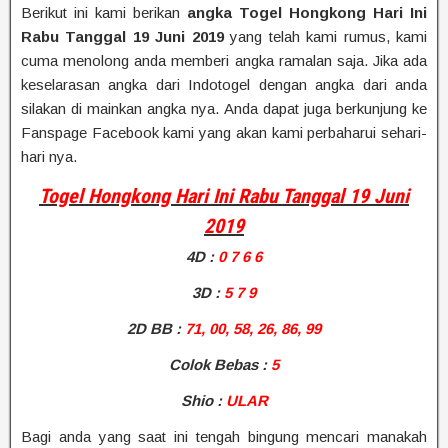
Berikut ini kami berikan
angka Togel Hongkong Hari Ini
Rabu Tanggal 19 Juni 2019
yang telah kami rumus, kami
cuma menolong anda memberi angka ramalan saja. Jika ada
keselarasan angka dari Indotogel dengan angka dari anda
silakan di mainkan angka nya. Anda dapat juga berkunjung ke
Fanspage Facebook kami yang akan kami perbaharui sehari-
hari nya.
Togel Hongkong Hari Ini Rabu Tanggal 19 Juni
2019
4D
:
0 7 6 6
3D :
5 7 9
2D BB
:
71, 00, 58, 26, 86, 99
Colok Bebas :
5
Shio
:
ULAR
Bagi anda yang saat ini tengah bingung mencari manakah