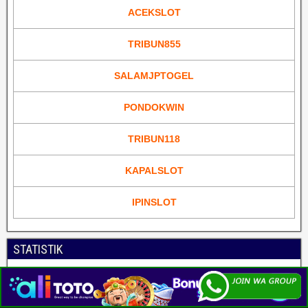
ACEKSLOT
TRIBUN855
SALAMJPTOGEL
PONDOKWIN
TRIBUN118
KAPALSLOT
IPINSLOT
STATISTIK
Prediksi Angka Jitu Togel Online Terbaik © 2019
Frontier Theme