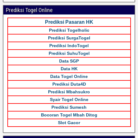
Prediksi Togel Online
Prediksi Pasaran HK
Prediksi Togelholic
Prediksi SurgaTogel
Prediksi IndoTogel
Prediksi SuhuTogel
Data SGP
Data HK
Data Togel Online
Prediksi Duta4D
Prediksi Mbahsukro
Syair Togel Online
Prediksi Sumesh
Bocoran Togel Mbah Ditog
Slot Gacor