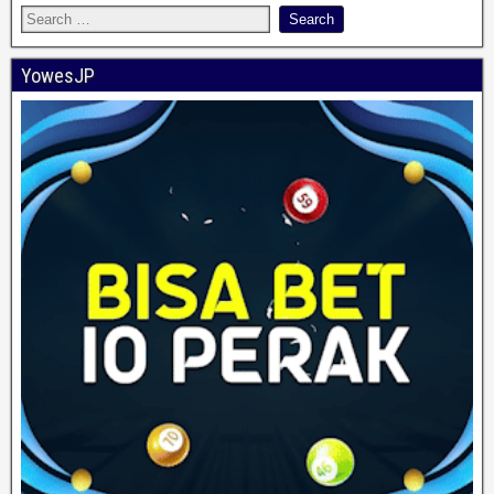
YowesJP