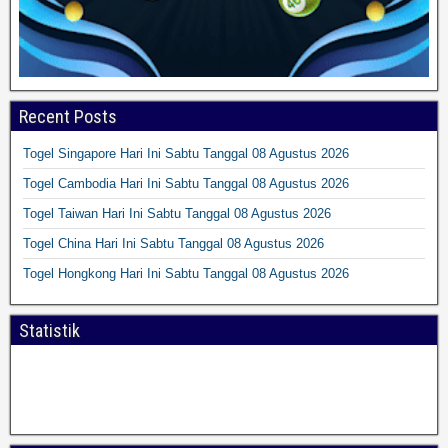
Recent Posts
Togel Singapore Hari Ini Sabtu Tanggal 08 Agustus 2026
Togel Cambodia Hari Ini Sabtu Tanggal 08 Agustus 2026
Togel Taiwan Hari Ini Sabtu Tanggal 08 Agustus 2026
Togel China Hari Ini Sabtu Tanggal 08 Agustus 2026
Togel Hongkong Hari Ini Sabtu Tanggal 08 Agustus 2026
Statistik