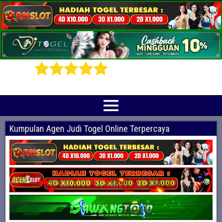
Prediksi Angka Jitu Togel Online Terbaik
Indotogel adalah situs yang menyediakan beragam prediksi togel online
terjitu mulai dari togel hongkong, sidney, cambodia hingga singapore hari ini
Kumpulan Agen Judi Togel Online Terpercaya