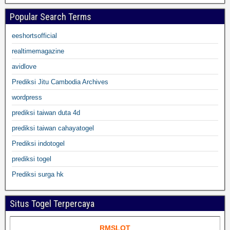
Popular Search Terms
eeshortsofficial
realtimemagazine
avidlove
Prediksi Jitu Cambodia Archives
wordpress
prediksi taiwan duta 4d
prediksi taiwan cahayatogel
Prediksi indotogel
prediksi togel
Prediksi surga hk
Situs Togel Terpercaya
RMSLOT