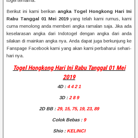
togel ternama.
Berikut ini kami berikan
angka Togel Hongkong Hari Ini
Rabu Tanggal 01 Mei 2019
yang telah kami rumus, kami
cuma menolong anda memberi angka ramalan saja. Jika ada
keselarasan angka dari Indotogel dengan angka dari anda
silakan di mainkan angka nya. Anda dapat juga berkunjung ke
Fanspage Facebook kami yang akan kami perbaharui sehari-
hari nya.
Togel Hongkong Hari Ini Rabu Tanggal 01 Mei
2019
4D
:
4 4 2 1
3D :
2 8 9
2D BB
:
29, 15, 75, 19, 23, 89
Colok Bebas :
9
Shio
:
KELINCI