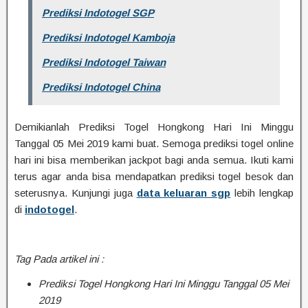
Prediksi Indotogel SGP
Prediksi Indotogel Kamboja
Prediksi Indotogel Taiwan
Prediksi Indotogel China
Demikianlah Prediksi Togel Hongkong Hari Ini Minggu
Tanggal 05 Mei 2019 kami buat. Semoga prediksi togel online
hari ini bisa memberikan jackpot bagi anda semua. Ikuti kami
terus agar anda bisa mendapatkan prediksi togel besok dan
seterusnya. Kunjungi juga
data keluaran sgp
lebih lengkap
di
indotogel
.
Tag Pada artikel ini :
Prediksi Togel Hongkong Hari Ini Minggu Tanggal 05 Mei
2019