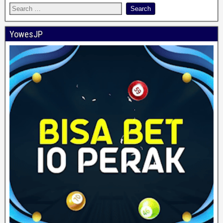
YowesJP