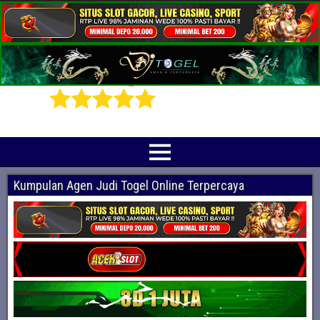
Prediksi Angka Jitu Togel Online Terbaik
Indotogel adalah situs yang menyediakan beragam prediksi togel online
terjitu mulai dari togel hongkong, sidney, cambodia hingga singapore hari ini
Kumpulan Agen Judi Togel Online Terpercaya