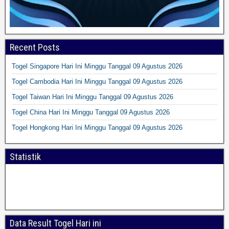
Recent Posts
Togel Singapore Hari Ini Minggu Tanggal 09 Agustus 2026
Togel Cambodia Hari Ini Minggu Tanggal 09 Agustus 2026
Togel Taiwan Hari Ini Minggu Tanggal 09 Agustus 2026
Togel China Hari Ini Minggu Tanggal 09 Agustus 2026
Togel Hongkong Hari Ini Minggu Tanggal 09 Agustus 2026
Statistik
Data Result Togel Hari ini