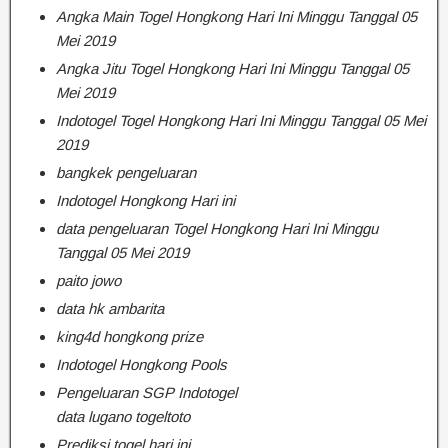
Angka Main Togel Hongkong Hari Ini Minggu Tanggal 05
Mei 2019
Angka Jitu Togel Hongkong Hari Ini Minggu Tanggal 05
Mei 2019
Indotogel Togel Hongkong Hari Ini Minggu Tanggal 05 Mei
2019
bangkek pengeluaran
Indotogel Hongkong Hari ini
data pengeluaran Togel Hongkong Hari Ini Minggu
Tanggal 05 Mei 2019
paito jowo
data hk ambarita
king4d hongkong prize
Indotogel Hongkong Pools
Pengeluaran SGP Indotogel
data lugano togeltoto
Prediksi togel hari ini