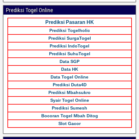
Prediksi Togel Online
Prediksi Pasaran HK
Prediksi Togelholic
Prediksi SurgaTogel
Prediksi IndoTogel
Prediksi SuhuTogel
Data SGP
Data HK
Data Togel Online
Prediksi Duta4D
Prediksi Mbahsukro
Syair Togel Online
Prediksi Sumesh
Bocoran Togel Mbah Ditog
Slot Gacor