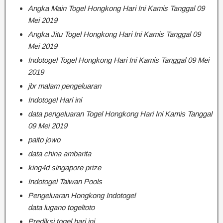
Angka Main Togel Hongkong Hari Ini Kamis Tanggal 09
Mei 2019
Angka Jitu Togel Hongkong Hari Ini Kamis Tanggal 09
Mei 2019
Indotogel Togel Hongkong Hari Ini Kamis Tanggal 09 Mei
2019
jbr malam pengeluaran
Indotogel Hari ini
data pengeluaran Togel Hongkong Hari Ini Kamis Tanggal
09 Mei 2019
paito jowo
data china ambarita
king4d singapore prize
Indotogel Taiwan Pools
Pengeluaran Hongkong Indotogel
data lugano togeltoto
Prediksi togel hari ini