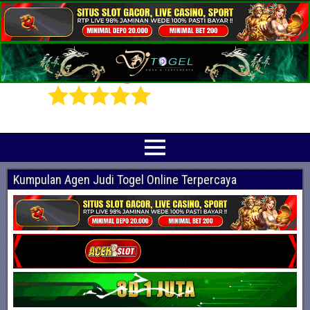
Prediksi Angka Jitu Togel Online Terbaik
Indotogel adalah situs yang menyediakan beragam prediksi togel online
terjitu mulai dari togel hongkong, sidney, cambodia hingga singapore hari ini
Kumpulan Agen Judi Togel Online Terpercaya