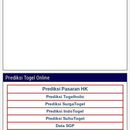
Prediksi Togel Online
Prediksi Pasaran HK
Prediksi Togelholic
Prediksi SurgaTogel
Prediksi IndoTogel
Prediksi SuhuTogel
Data SGP