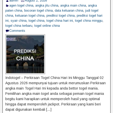
admin
August 2, 2026
agen togel china
,
angka jitu china
,
angka main china
,
angka
paten china
,
bocoran togel china
,
data keluaran china
,
judi togel
china
,
keluaran togel china
,
prediksi togel china
,
prediksi togel hari
ini
,
syair china
,
togel china
,
togel china hari ini
,
togel china minggu
,
togel china terbaru
,
togel online china
Comments
Indotogel – Perkiraan Togel China Hari Ini Minggu Tanggal 02
Agustus 2026 mempunyai tujuan untuk merumuskan Perkiraan
angka main Togel Hari Ini kepada anda bettor togel mania.
Pemilihan angka main togel anda sebagai pemain togel mania
begitu kami harapkan untuk memperoleh hasil yang optimal
hingga dapat memperoleh jackpot. Perkiraan yang kami beri
dapat digunakan kembali […]