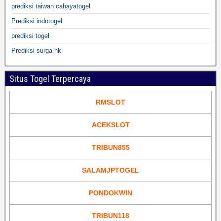
prediksi taiwan cahayatogel
Prediksi indotogel
prediksi togel
Prediksi surga hk
Situs Togel Terpercaya
RMSLOT
ACEKSLOT
TRIBUN855
SALAMJPTOGEL
PONDOKWIN
TRIBUN118