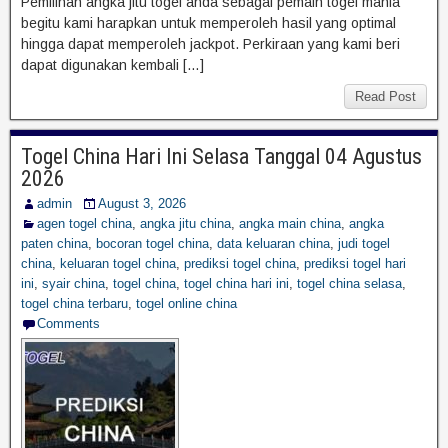
Pemilihan angka jitu togel anda sebagai pemain togel mania
begitu kami harapkan untuk memperoleh hasil yang optimal
hingga dapat memperoleh jackpot. Perkiraan yang kami beri
dapat digunakan kembali […]
Read Post
Togel China Hari Ini Selasa Tanggal 04 Agustus
2026
admin
August 3, 2026
agen togel china
,
angka jitu china
,
angka main china
,
angka
paten china
,
bocoran togel china
,
data keluaran china
,
judi togel
china
,
keluaran togel china
,
prediksi togel china
,
prediksi togel hari
ini
,
syair china
,
togel china
,
togel china hari ini
,
togel china selasa
,
togel china terbaru
,
togel online china
Comments