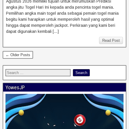
Agustus 2026 memiliki tujuan untuk merumuskan Prediksi
angka jitu Togel Hari Ini kepada anda pencinta togel mania.
Pemilihan angka main togel anda sebagai pemain togel mania
begitu kami harapkan untuk memperoleh hasil yang optimal
hingga dapat memperoleh jackpot. Perkiraan yang kami beri
dapat digunakan kembali […]
Read Post
← Older Posts
YowesJP