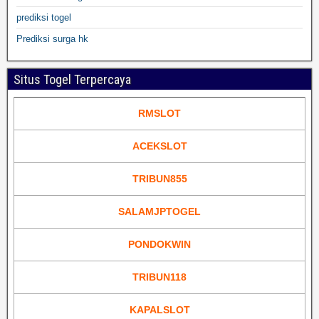
prediksi togel
Prediksi surga hk
Situs Togel Terpercaya
RMSLOT
ACEKSLOT
TRIBUN855
SALAMJPTOGEL
PONDOKWIN
TRIBUN118
KAPALSLOT