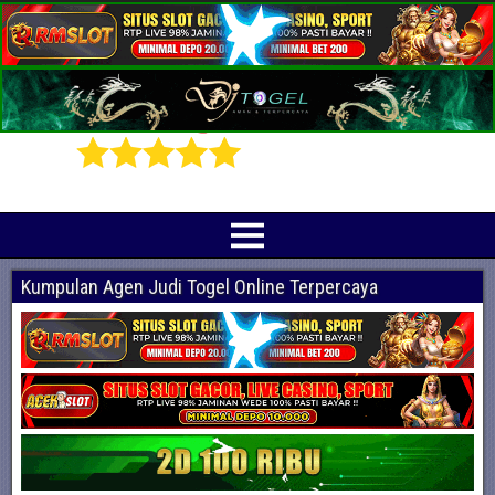
Prediksi Angka Jitu Togel Online Terbaik
Indotogel adalah situs yang menyediakan beragam prediksi togel online
terjitu mulai dari togel hongkong, sidney, cambodia hingga singapore hari ini
Kumpulan Agen Judi Togel Online Terpercaya