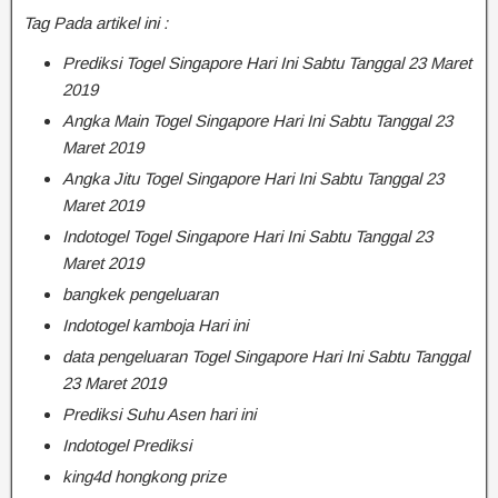
Tag Pada artikel ini :
Prediksi Togel Singapore Hari Ini Sabtu Tanggal 23 Maret
2019
Angka Main Togel Singapore Hari Ini Sabtu Tanggal 23
Maret 2019
Angka Jitu Togel Singapore Hari Ini Sabtu Tanggal 23
Maret 2019
Indotogel Togel Singapore Hari Ini Sabtu Tanggal 23
Maret 2019
bangkek pengeluaran
Indotogel kamboja Hari ini
data pengeluaran Togel Singapore Hari Ini Sabtu Tanggal
23 Maret 2019
Prediksi Suhu Asen hari ini
Indotogel Prediksi
king4d hongkong prize