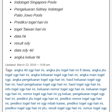
Indotogel Singapore Pools
Pengeluaran Sidney Indotogel
Paito Jowo Pools
Prediksi togel hari ini
togel Taiwan hari ini
data hk
result sdy
data sdy 4d
angka keluar hk
Updated: March 22, 2019 — 9:06 pm
Tags:
angka 4d sgp hari ini
,
angka jitu togel hari ini 8 dewa
,
angka jitu
togel sgp hari ini
,
angka keluaran togel sgp hari ini
,
angka main togel
sgp
,
angka pengeluaran togel sgp hari ini
,
hasil keluaran togel sgp
hari ini
,
hasil pengeluaran togel sgp hari ini
,
hasil togel sgp hari ini
,
info togel sgp hari ini
,
keluaran nomor togel sgp hari ini
,
keluaran togel
sgp hari ini
,
nomor togel sgp hari ini yg keluar
,
pengeluaran togel sgp
hari ini
,
prediksi jitu togel sgp hari ini
,
prediksi nomor togel sgp hari
ini
,
prediksi togel hari ini sgp mbah karwo
,
prediksi togel sgp hari ini
,
prediksi togel sgp hari ini jitu
,
result togel sgp hari ini
,
rumus togel sgp