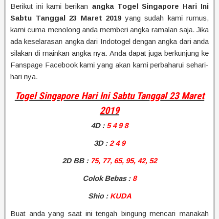
Berikut ini kami berikan
angka Togel Singapore Hari Ini
Sabtu Tanggal 23 Maret 2019
yang sudah kami rumus,
kami cuma menolong anda memberi angka ramalan saja. Jika
ada keselarasan angka dari Indotogel dengan angka dari anda
silakan di mainkan angka nya. Anda dapat juga berkunjung ke
Fanspage Facebook kami yang akan kami perbaharui sehari-
hari nya.
Togel Singapore Hari Ini Sabtu Tanggal 23 Maret
2019
4D
:
5 4 9 8
3D :
2 4 9
2D BB
:
75, 77, 65, 95, 42, 52
Colok Bebas :
8
Shio
:
KUDA
Buat anda yang saat ini tengah bingung mencari manakah