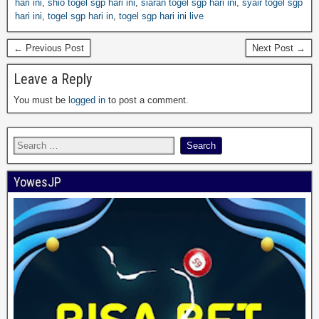
hari ini
,
shio togel sgp hari ini
,
siaran togel sgp hari ini
,
syair togel sgp
hari ini
,
togel sgp hari in
,
togel sgp hari ini live
← Previous Post
Next Post →
Leave a Reply
You must be
logged in
to post a comment.
YowesJP