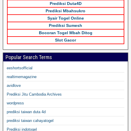
Prediksi Duta4D
Prediksi Mbahsukro
Syair Togel Online
Prediksi Sumesh
Bocoran Togel Mbah Ditog
Slot Gacor
Popular Search Terms
eeshortsofficial
realtimemagazine
avidlove
Prediksi Jitu Cambodia Archives
wordpress
prediksi taiwan duta 4d
prediksi taiwan cahayatogel
Prediksi indotogel