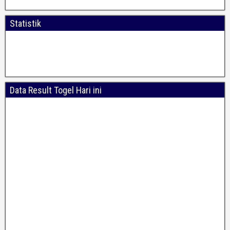
Statistik
Data Result Togel Hari ini