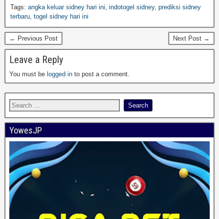
Tags:
angka keluar sidney hari ini
,
indotogel sidney
,
prediksi sidney
terbaru
,
togel sidney hari ini
← Previous Post
Next Post →
Leave a Reply
You must be
logged in
to post a comment.
YowesJP