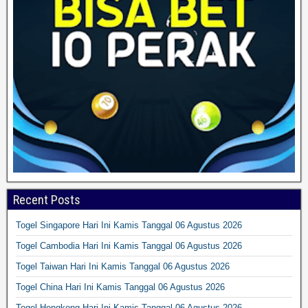
Recent Posts
Togel Singapore Hari Ini Kamis Tanggal 06 Agustus 2026
Togel Cambodia Hari Ini Kamis Tanggal 06 Agustus 2026
Togel Taiwan Hari Ini Kamis Tanggal 06 Agustus 2026
Togel China Hari Ini Kamis Tanggal 06 Agustus 2026
Togel Hongkong Hari Ini Kamis Tanggal 06 Agustus 2026