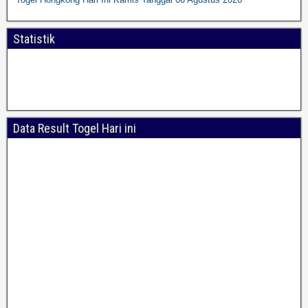
Statistik
Data Result Togel Hari ini