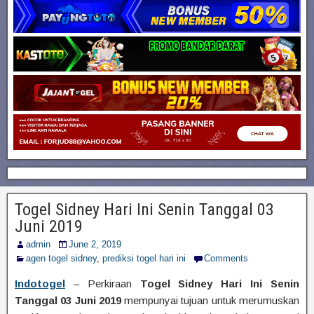
Togel Sidney Hari Ini Senin Tanggal 03
Juni 2019
admin
June 2, 2019
agen togel sidney
,
prediksi togel hari ini
Comments
Indotogel
– Perkiraan
Togel Sidney Hari Ini Senin
Tanggal 03 Juni 2019
mempunyai tujuan untuk merumuskan