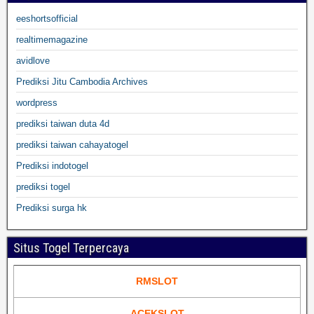
eeshortsofficial
realtimemagazine
avidlove
Prediksi Jitu Cambodia Archives
wordpress
prediksi taiwan duta 4d
prediksi taiwan cahayatogel
Prediksi indotogel
prediksi togel
Prediksi surga hk
Situs Togel Terpercaya
RMSLOT
ACEKSLOT