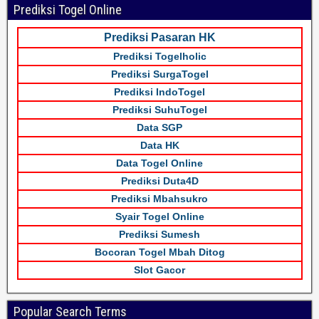
Prediksi Togel Online
Prediksi Pasaran HK
Prediksi Togelholic
Prediksi SurgaTogel
Prediksi IndoTogel
Prediksi SuhuTogel
Data SGP
Data HK
Data Togel Online
Prediksi Duta4D
Prediksi Mbahsukro
Syair Togel Online
Prediksi Sumesh
Bocoran Togel Mbah Ditog
Slot Gacor
Popular Search Terms