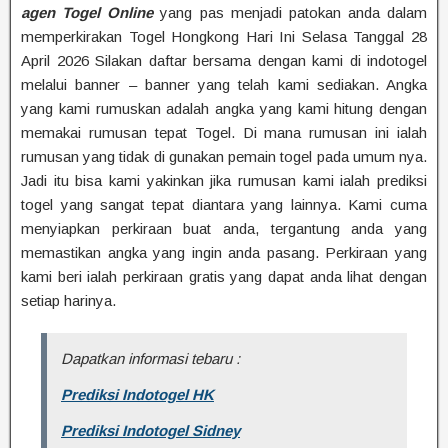
agen Togel Online
yang pas menjadi patokan anda dalam
memperkirakan Togel Hongkong Hari Ini Selasa Tanggal 28
April 2026 Silakan daftar bersama dengan kami di indotogel
melalui banner – banner yang telah kami sediakan. Angka
yang kami rumuskan adalah angka yang kami hitung dengan
memakai rumusan tepat Togel. Di mana rumusan ini ialah
rumusan yang tidak di gunakan pemain togel pada umum nya.
Jadi itu bisa kami yakinkan jika rumusan kami ialah prediksi
togel yang sangat tepat diantara yang lainnya. Kami cuma
menyiapkan perkiraan buat anda, tergantung anda yang
memastikan angka yang ingin anda pasang. Perkiraan yang
kami beri ialah perkiraan gratis yang dapat anda lihat dengan
setiap harinya.
Dapatkan informasi tebaru :
Prediksi Indotogel HK
Prediksi Indotogel Sidney