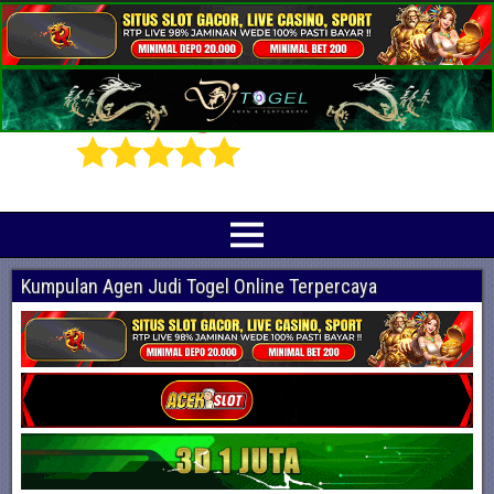
Prediksi Angka Jitu Togel Online Terbaik
Indotogel adalah situs yang menyediakan beragam prediksi togel online
terjitu mulai dari togel hongkong, sidney, cambodia hingga singapore hari ini
Kumpulan Agen Judi Togel Online Terpercaya