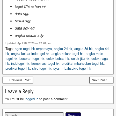
togel China hari ini
data sgp
result sgp
data sdy 4d
angka keluar sdy
Updated: April 28, 2026 — 12:28 pm
Tags:
agen togel hk terpercaya
,
angka 2d hk
,
angka 3d hk
,
angka 4d
hk
,
angka keluar indotogel hk
,
angka keluar togel hk
,
angka main
togel hk
,
bocoran togel hk
,
colok bebas hk
,
colok jitu hk
,
colok naga
hk
,
indotogel hk
,
kombinasi togel hk
,
prediksi mbahsukro togel hk
,
prediksi togel hk
,
shio togel hk
,
syair mbahsukro togel hk
← Previous Post
Next Post →
Leave a Reply
You must be
logged in
to post a comment.