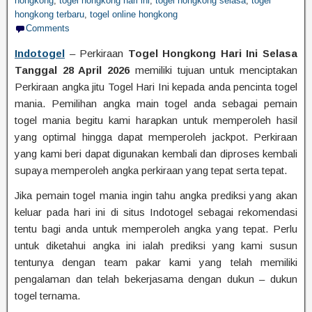
hongkong
,
togel hongkong hari ini
,
togel hongkong selasa
,
togel
hongkong terbaru
,
togel online hongkong
Comments
Indotogel
– Perkiraan
Togel Hongkong Hari Ini Selasa
Tanggal 28 April 2026
memiliki tujuan untuk menciptakan
Perkiraan angka jitu Togel Hari Ini kepada anda pencinta togel
mania. Pemilihan angka main togel anda sebagai pemain
togel mania begitu kami harapkan untuk memperoleh hasil
yang optimal hingga dapat memperoleh jackpot. Perkiraan
yang kami beri dapat digunakan kembali dan diproses kembali
supaya memperoleh angka perkiraan yang tepat serta tepat.
Jika pemain togel mania ingin tahu angka prediksi yang akan
keluar pada hari ini di situs Indotogel sebagai rekomendasi
tentu bagi anda untuk memperoleh angka yang tepat. Perlu
untuk diketahui angka ini ialah prediksi yang kami susun
tentunya dengan team pakar kami yang telah memiliki
pengalaman dan telah bekerjasama dengan dukun – dukun
togel ternama.