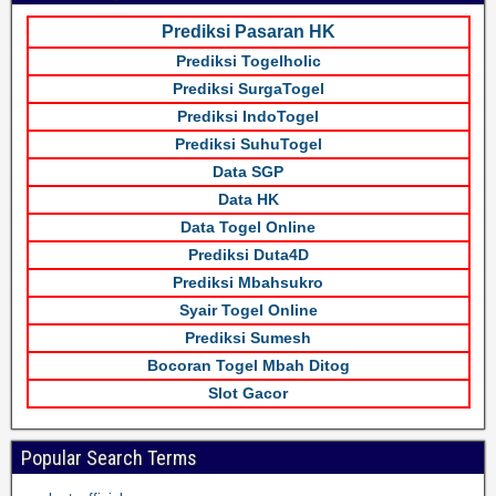
Prediksi Pasaran HK
Prediksi Togelholic
Prediksi SurgaTogel
Prediksi IndoTogel
Prediksi SuhuTogel
Data SGP
Data HK
Data Togel Online
Prediksi Duta4D
Prediksi Mbahsukro
Syair Togel Online
Prediksi Sumesh
Bocoran Togel Mbah Ditog
Slot Gacor
Popular Search Terms