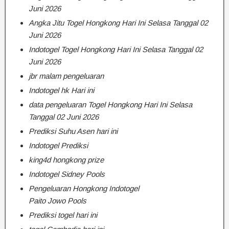
Juni 2026
Angka Jitu Togel Hongkong Hari Ini Selasa Tanggal 02
Juni 2026
Indotogel Togel Hongkong Hari Ini Selasa Tanggal 02
Juni 2026
jbr malam pengeluaran
Indotogel hk Hari ini
data pengeluaran Togel Hongkong Hari Ini Selasa
Tanggal 02 Juni 2026
Prediksi Suhu Asen hari ini
Indotogel Prediksi
king4d hongkong prize
Indotogel Sidney Pools
Pengeluaran Hongkong Indotogel
Paito Jowo Pools
Prediksi togel hari ini