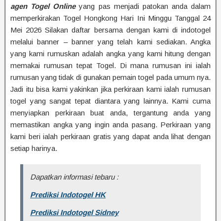
agen Togel Online
yang pas menjadi patokan anda dalam
memperkirakan Togel Hongkong Hari Ini Minggu Tanggal 24
Mei 2026 Silakan daftar bersama dengan kami di indotogel
melalui banner – banner yang telah kami sediakan. Angka
yang kami rumuskan adalah angka yang kami hitung dengan
memakai rumusan tepat Togel. Di mana rumusan ini ialah
rumusan yang tidak di gunakan pemain togel pada umum nya.
Jadi itu bisa kami yakinkan jika perkiraan kami ialah rumusan
togel yang sangat tepat diantara yang lainnya. Kami cuma
menyiapkan perkiraan buat anda, tergantung anda yang
memastikan angka yang ingin anda pasang. Perkiraan yang
kami beri ialah perkiraan gratis yang dapat anda lihat dengan
setiap harinya.
Dapatkan informasi tebaru :
Prediksi Indotogel HK
Prediksi Indotogel Sidney