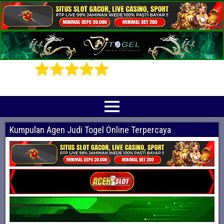
Prediksi Angka Jitu Togel Online Terbaik
Indotogel adalah situs yang menyediakan beragam prediksi togel online
terjitu mulai dari togel hongkong, sidney, cambodia hingga singapore hari ini
Kumpulan Agen Judi Togel Online Terpercaya