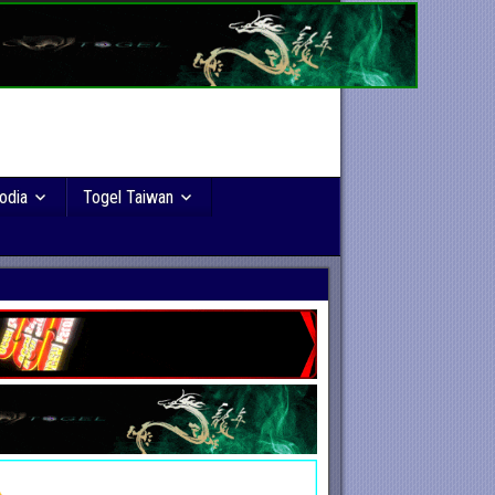
ingapore hari ini
odia
Togel Taiwan