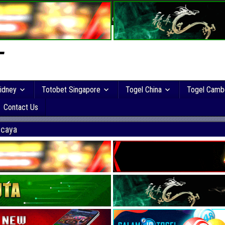
ik
iksi togel online terjitu mulai dari togel hongkong, sidney, cambodia hingga s
idney
Totobet Singapore
Togel China
Togel Camb
Contact Us
rcaya