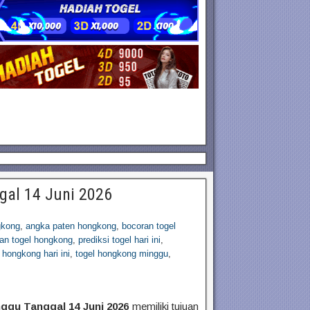
gal 14 Juni 2026
gkong
,
angka paten hongkong
,
bocoran togel
ran togel hongkong
,
prediksi togel hari ini
,
 hongkong hari ini
,
togel hongkong minggu
,
ggu Tanggal 14 Juni 2026
memiliki tujuan