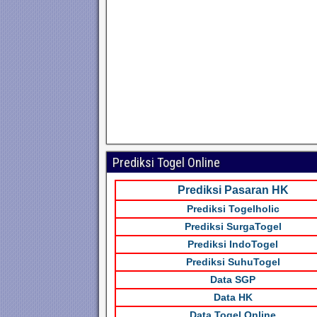
Prediksi Togel Online
Prediksi Pasaran HK
Prediksi Togelholic
Prediksi SurgaTogel
Prediksi IndoTogel
Prediksi SuhuTogel
Data SGP
Data HK
Data Togel Online