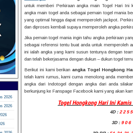
untuk memberi Perkiraan angka main Togel Hari Ini k
angka main togel anda sebagai pemain togel mania be
yang optimal hingga dapat memperoleh jackpot. Perkir
dan diproses kembali supaya memperoleh angka perkiraa
Jika pemain togel mania ingin tahu angka perkiraan yang 
sebagai referensi tentu buat anda untuk memperoleh a
ini ialah angka yang kami susun tentunya dengan team
dan telah bekerjasama dengan dukun – dukun togel ter
Berikut ini kami berikan
angka Togel Hongkong Hari
telah kami rumus, kami cuma menolong anda memberi 
angka dari Indotogel dengan angka dari anda silak
berkunjung ke Fanspage Facebook kami yang akan kami 
us 2026
Togel Hongkong Hari Ini Kamis 
us 2026
4D
:
2 2 5 5
2026
3D :
9 0 6
026
us 2026