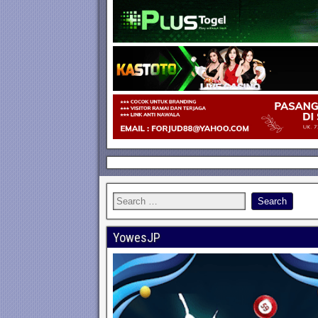
YowesJP