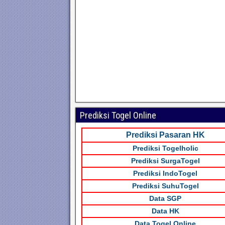
Prediksi Togel Online
Prediksi Pasaran HK
Prediksi Togelholic
Prediksi SurgaTogel
Prediksi IndoTogel
Prediksi SuhuTogel
Data SGP
Data HK
Data Togel Online