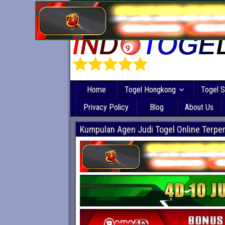
Prediksi Angka Jitu Togel Online Terba
Indotogel adalah situs yang menyediakan beragam pred
Home
Togel Hongkong
Togel S
Privacy Policy
Blog
About Us
Kumpulan Agen Judi Togel Online Terpe