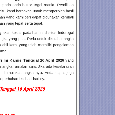
epada anda bettor togel mania. Pemilihan
gitu kami harapkan untuk memperoleh hasil
aan yang kami beri dapat digunakan kembali
n yang tepat serta tepat.
akan keluar pada hari ini di situs Indotogel
ngka yang pas. Perlu untuk diketahui angka
 ahli kami yang telah memiliki pengalaman
nama.
 Ini Kamis Tanggal 16 April 2026
yang
angka ramalan saja. Jika ada keselarasan
an di mainkan angka nya. Anda dapat juga
perbaharui sehari-hari nya.
Tanggal 16 April 2026