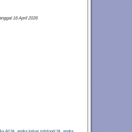
nggal 16 April 2026
ka 4d hk
,
angka keluar indotogel hk
,
angka