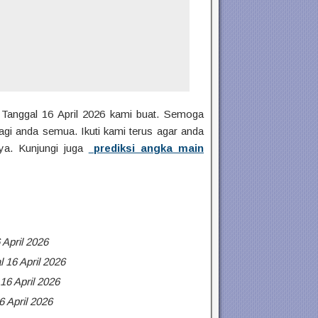
 Tanggal 16 April 2026 kami buat. Semoga
 bagi anda semua. Ikuti kami terus agar anda
nya. Kunjungi juga
prediksi angka main
 April 2026
 16 April 2026
16 April 2026
6 April 2026