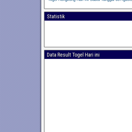
Statistik
Data Result Togel Hari ini