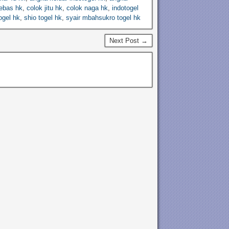
ebas hk
,
colok jitu hk
,
colok naga hk
,
indotogel
ogel hk
,
shio togel hk
,
syair mbahsukro togel hk
Next Post →