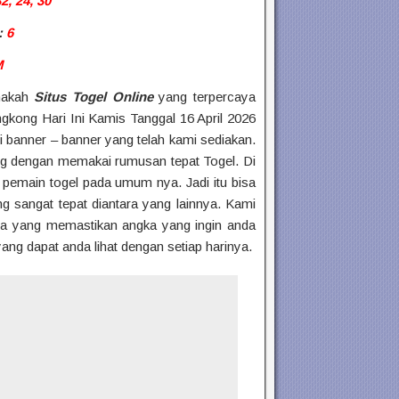
32, 24, 30
:
6
M
anakah
Situs Togel Online
yang terpercaya
kong Hari Ini Kamis Tanggal 16 April 2026
i banner – banner yang telah kami sediakan.
ng dengan memakai rumusan tepat Togel. Di
 pemain togel pada umum nya. Jadi itu bisa
ang sangat tepat diantara yang lainnya. Kami
da yang memastikan angka yang ingin anda
yang dapat anda lihat dengan setiap harinya.