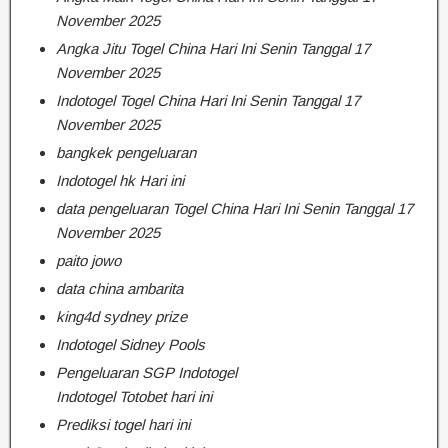
November 2025
Angka Jitu Togel China Hari Ini Senin Tanggal 17
November 2025
Indotogel Togel China Hari Ini Senin Tanggal 17
November 2025
bangkek pengeluaran
Indotogel hk Hari ini
data pengeluaran Togel China Hari Ini Senin Tanggal 17
November 2025
paito jowo
data china ambarita
king4d sydney prize
Indotogel Sidney Pools
Pengeluaran SGP Indotogel
Indotogel Totobet hari ini
Prediksi togel hari ini