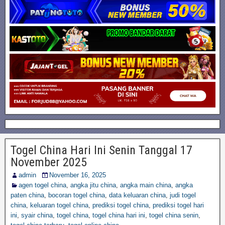
Togel China Hari Ini Senin Tanggal 17
November 2025
admin
November 16, 2025
agen togel china
,
angka jitu china
,
angka main china
,
angka
paten china
,
bocoran togel china
,
data keluaran china
,
judi togel
china
,
keluaran togel china
,
prediksi togel china
,
prediksi togel hari
ini
,
syair china
,
togel china
,
togel china hari ini
,
togel china senin
,