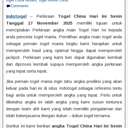
togel china terbaru
,
togel online china
Comments
Indotogel
– Perkiraan
Togel China Hari Ini Senin
Tanggal 17 November 2025
memiliki tujuan untuk
menciptakan Perkiraan angka main Togel Hari Ini kepada
anda pencinta togel mania. Pemilihan angka main togel anda
sebagai pemain togel mania begitu kami harapkan untuk
memperoleh hasil yang optimal hingga dapat memperoleh
jackpot. Perkiraan yang kami beri dapat digunakan kembali
dan diproses kembali supaya memperoleh angka perkiraan
yang tepat serta tepat.
Jika pemain togel mania ingin tahu angka prediksi yang akan
keluar pada hari ini di situs Indotogel sebagai referensi tentu
bagi anda untuk memperoleh angka yang tepat. Perlu untuk
diketahui angka ini ialah angka yang kami susun tentunya
dengan team ahli kami yang telah memiliki pengalaman dan
telah bekerjasama dengan dukun – dukun togel ternama.
Berikut ini kami berikan
angka Togel China Hari Ini Senin