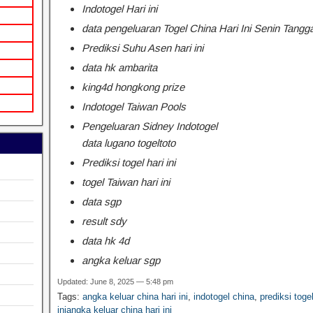
Indotogel Hari ini
data pengeluaran Togel China Hari Ini Senin Tangg
Prediksi Suhu Asen hari ini
data hk ambarita
king4d hongkong prize
Indotogel Taiwan Pools
Pengeluaran Sidney Indotogel
data lugano togeltoto
Prediksi togel hari ini
togel Taiwan hari ini
data sgp
result sdy
data hk 4d
angka keluar sgp
Updated: June 8, 2025 — 5:48 pm
Tags:
angka keluar china hari ini
,
indotogel china
,
prediksi togel
iniangka keluar china hari ini