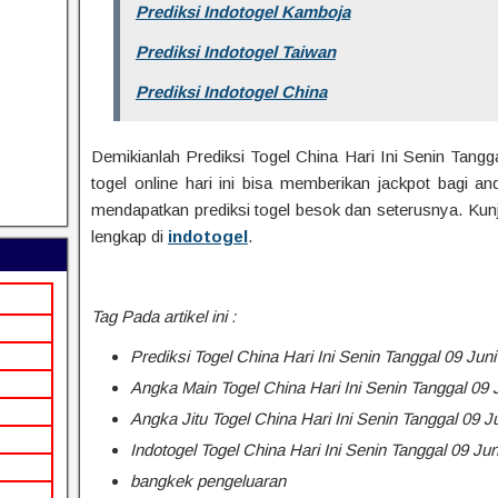
Prediksi Indotogel Kamboja
Prediksi Indotogel Taiwan
Prediksi Indotogel China
Demikianlah Prediksi Togel China Hari Ini Senin Tangg
togel online hari ini bisa memberikan jackpot bagi a
mendapatkan prediksi togel besok dan seterusnya. Kun
lengkap di
indotogel
.
Tag Pada artikel ini :
Prediksi Togel China Hari Ini Senin Tanggal 09 Jun
Angka Main Togel China Hari Ini Senin Tanggal 09 
Angka Jitu Togel China Hari Ini Senin Tanggal 09 J
Indotogel Togel China Hari Ini Senin Tanggal 09 Ju
bangkek pengeluaran