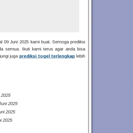
al 09 Juni 2025 kami buat. Semoga prediksi
nda semua. Ikuti kami terus agar anda bisa
jungi juga
prediksi togel terlengkap
lebih
i 2025
Juni 2025
uni 2025
ni 2025