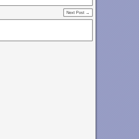
Next Post →