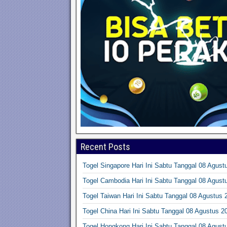
Recent Posts
Togel Singapore Hari Ini Sabtu Tanggal 08 Agust
Togel Cambodia Hari Ini Sabtu Tanggal 08 Agust
Togel Taiwan Hari Ini Sabtu Tanggal 08 Agustus 
Togel China Hari Ini Sabtu Tanggal 08 Agustus 2
Togel Hongkong Hari Ini Sabtu Tanggal 08 Agust