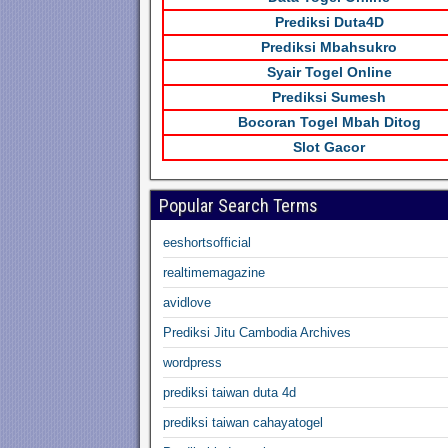
Prediksi Duta4D
Prediksi Mbahsukro
Syair Togel Online
Prediksi Sumesh
Bocoran Togel Mbah Ditog
Slot Gacor
Popular Search Terms
eeshortsofficial
realtimemagazine
avidlove
Prediksi Jitu Cambodia Archives
wordpress
prediksi taiwan duta 4d
prediksi taiwan cahayatogel