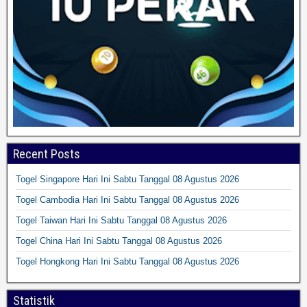
Recent Posts
Togel Singapore Hari Ini Sabtu Tanggal 08 Agustus 2026
Togel Cambodia Hari Ini Sabtu Tanggal 08 Agustus 2026
Togel Taiwan Hari Ini Sabtu Tanggal 08 Agustus 2026
Togel China Hari Ini Sabtu Tanggal 08 Agustus 2026
Togel Hongkong Hari Ini Sabtu Tanggal 08 Agustus 2026
Statistik