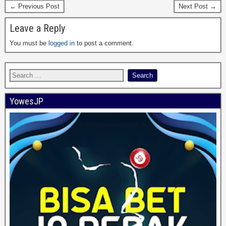
← Previous Post
Next Post →
Leave a Reply
You must be
logged in
to post a comment.
YowesJP