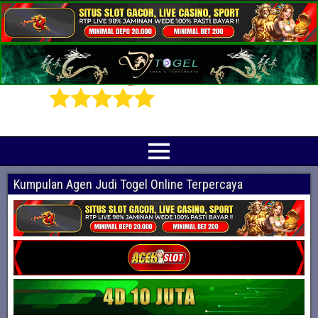
Prediksi Angka Jitu Togel Online Terbaik
Indotogel adalah situs yang menyediakan beragam prediksi togel online
terjitu mulai dari togel hongkong, sidney, cambodia hingga singapore hari ini
Kumpulan Agen Judi Togel Online Terpercaya