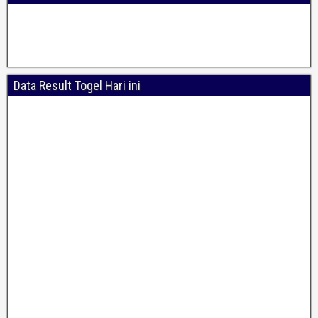
Data Result Togel Hari ini