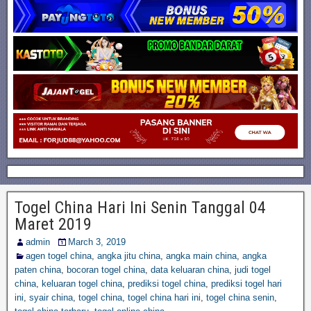
Togel China Hari Ini Senin Tanggal 04
Maret 2019
admin
March 3, 2019
agen togel china
,
angka jitu china
,
angka main china
,
angka
paten china
,
bocoran togel china
,
data keluaran china
,
judi togel
china
,
keluaran togel china
,
prediksi togel china
,
prediksi togel hari
ini
,
syair china
,
togel china
,
togel china hari ini
,
togel china senin
,