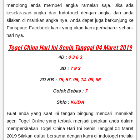
menolong anda memberi angka ramalan saja. Jika ada
keselarasan angka dari Indotogel dengan angka dari anda
silakan di mainkan angka nya. Anda dapat juga berkunjung ke
Fanspage Facebook kami yang akan kami perbaharui sehari-
hari nya.
Togel China Hari Ini Senin Tanggal 04 Maret 2019
4D
:
0 3 6 3
3D :
7 9 3
2D BB
:
75, 57, 96, 14, 08, 86
Colok Bebas :
7
Shio
:
KUDA
Buat anda yang saat ini tengah bingung mencari manakah
agen Togel Online yang terbaik menjadi patokan anda dalam
memperkirakan Togel China Hari Ini Senin Tanggal 04 Maret
2019 Silakan daftar bersama dengan kami di indotogel melalui