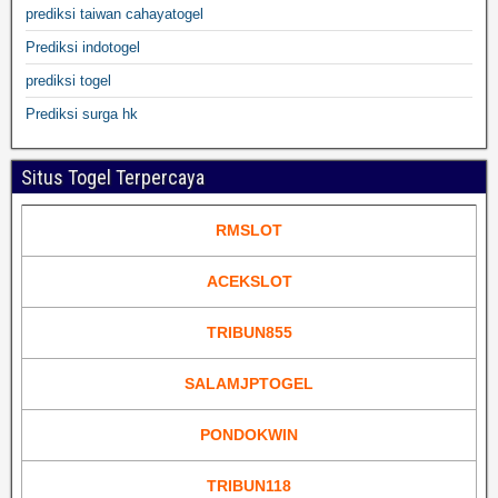
prediksi taiwan cahayatogel
Prediksi indotogel
prediksi togel
Prediksi surga hk
Situs Togel Terpercaya
RMSLOT
ACEKSLOT
TRIBUN855
SALAMJPTOGEL
PONDOKWIN
TRIBUN118