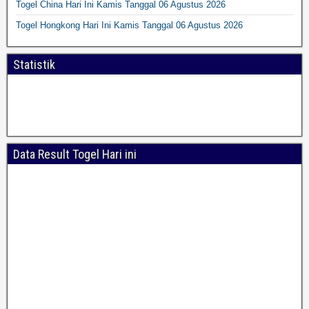
Togel China Hari Ini Kamis Tanggal 06 Agustus 2026
Togel Hongkong Hari Ini Kamis Tanggal 06 Agustus 2026
Statistik
Data Result Togel Hari ini