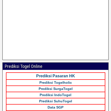
Prediksi Togel Online
Prediksi Pasaran HK
Prediksi Togelholic
Prediksi SurgaTogel
Prediksi IndoTogel
Prediksi SuhuTogel
Data SGP