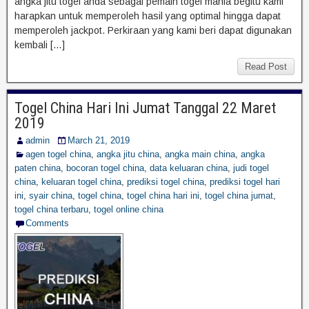
angka jitu togel anda sebagai pemain togel mania begitu kami
harapkan untuk memperoleh hasil yang optimal hingga dapat
memperoleh jackpot. Perkiraan yang kami beri dapat digunakan
kembali […]
Read Post
Togel China Hari Ini Jumat Tanggal 22 Maret
2019
admin
March 21, 2019
agen togel china
,
angka jitu china
,
angka main china
,
angka
paten china
,
bocoran togel china
,
data keluaran china
,
judi togel
china
,
keluaran togel china
,
prediksi togel china
,
prediksi togel hari
ini
,
syair china
,
togel china
,
togel china hari ini
,
togel china jumat
,
togel china terbaru
,
togel online china
Comments