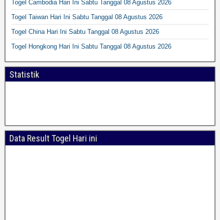
Togel Cambodia Hari Ini Sabtu Tanggal 08 Agustus 2026
Togel Taiwan Hari Ini Sabtu Tanggal 08 Agustus 2026
Togel China Hari Ini Sabtu Tanggal 08 Agustus 2026
Togel Hongkong Hari Ini Sabtu Tanggal 08 Agustus 2026
Statistik
Data Result Togel Hari ini