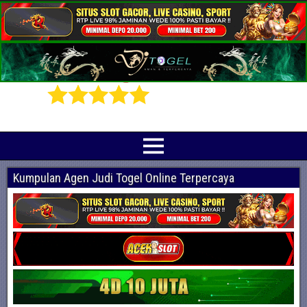
Prediksi Angka Jitu Togel Online Terbaik
Indotogel adalah situs yang menyediakan beragam prediksi togel online
terjitu mulai dari togel hongkong, sidney, cambodia hingga singapore hari ini
Kumpulan Agen Judi Togel Online Terpercaya