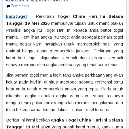
togel china terbaru
,
togel online china
Comments
Indotogel
– Perkiraan
Togel China Hari Ini Selasa
Tanggal 19 Mei 2026
mempunyai tujuan untuk menciptakan
Prediksi angka jitu Togel Hari Ini kepada anda bettor togel
mania. Pemilihan angka jitu togel anda sebagai pemain togel
mania begitu kami harapkan untuk memperoleh hasil yang
optimal hingga dapat memperoleh jackpot. Perkiraan yang
kami beri dapat digunakan kembali dan diproses kembali
supaya memperoleh angka perkiraan yang tepat serta tepat.
Jika pemain togel mania ingin tahu angka perkiraan yang akan
keluar pada hari ini di situs Indotogel sebagai referensi tentu
buat anda untuk memperoleh angka yang tepat. Perlu untuk
diketahui angka ini ialah angka yang kami susun tentunya
dengan team pakar kami yang telah memiliki pengalaman dan
telah bekerjasama dengan dukun – dukun togel ternama.
Berikut ini kami berikan
angka Togel China Hari Ini Selasa
Tanggal 19 Mei 2026
yang sudah kami rumus, kami cuma