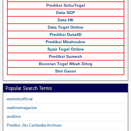
Prediksi SuhuTogel
Data SGP
Data HK
Data Togel Online
Prediksi Duta4D
Prediksi Mbahsukro
Syair Togel Online
Prediksi Sumesh
Bocoran Togel Mbah Ditog
Slot Gacor
Popular Search Terms
eeshortsofficial
realtimemagazine
avidlove
Prediksi Jitu Cambodia Archives