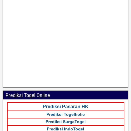
Prediksi Togel Online
Prediksi Pasaran HK
Prediksi Togelholic
Prediksi SurgaTogel
Prediksi IndoTogel