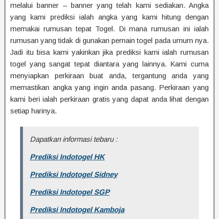
melalui banner – banner yang telah kami sediakan. Angka
yang kami prediksi ialah angka yang kami hitung dengan
memakai rumusan tepat Togel. Di mana rumusan ini ialah
rumusan yang tidak di gunakan pemain togel pada umum nya.
Jadi itu bisa kami yakinkan jika prediksi kami ialah rumusan
togel yang sangat tepat diantara yang lainnya. Kami cuma
menyiapkan perkiraan buat anda, tergantung anda yang
memastikan angka yang ingin anda pasang. Perkiraan yang
kami beri ialah perkiraan gratis yang dapat anda lihat dengan
setiap harinya.
Dapatkan informasi tebaru :
Prediksi Indotogel HK
Prediksi Indotogel Sidney
Prediksi Indotogel SGP
Prediksi Indotogel Kamboja