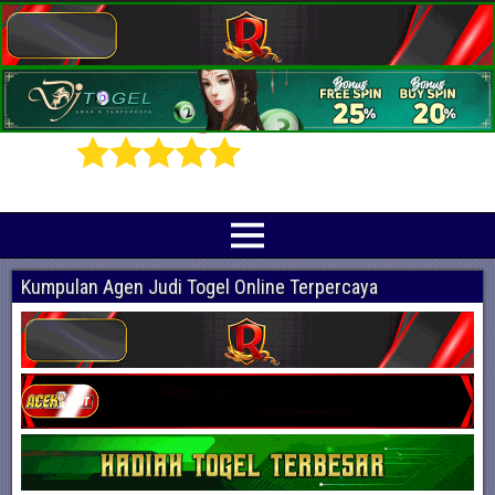
Prediksi Angka Jitu Togel Online Terbaik
Indotogel adalah situs yang menyediakan beragam prediksi togel online
terjitu mulai dari togel hongkong, sidney, cambodia hingga singapore hari ini
Kumpulan Agen Judi Togel Online Terpercaya