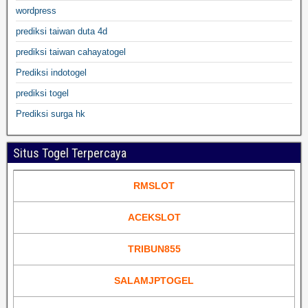
wordpress
prediksi taiwan duta 4d
prediksi taiwan cahayatogel
Prediksi indotogel
prediksi togel
Prediksi surga hk
Situs Togel Terpercaya
RMSLOT
ACEKSLOT
TRIBUN855
SALAMJPTOGEL