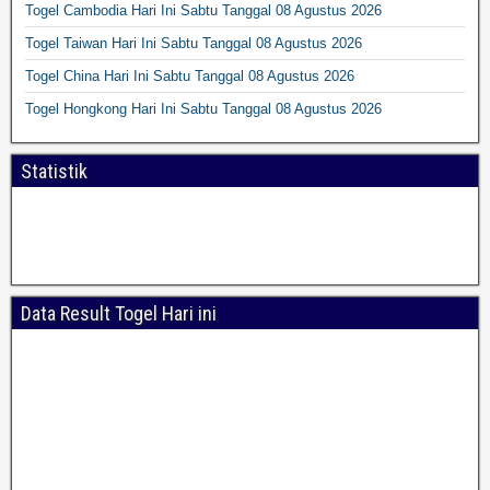
Togel Cambodia Hari Ini Sabtu Tanggal 08 Agustus 2026
Togel Taiwan Hari Ini Sabtu Tanggal 08 Agustus 2026
Togel China Hari Ini Sabtu Tanggal 08 Agustus 2026
Togel Hongkong Hari Ini Sabtu Tanggal 08 Agustus 2026
Statistik
Data Result Togel Hari ini