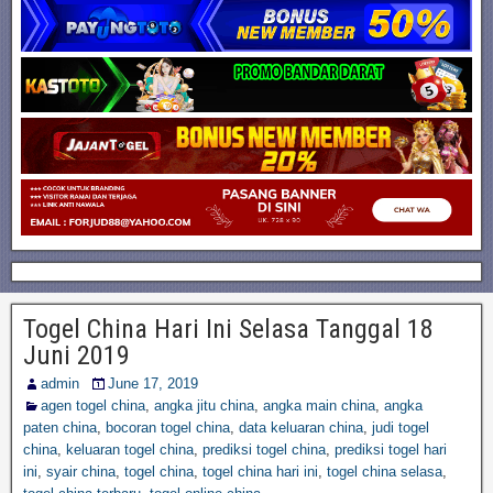
Togel China Hari Ini Selasa Tanggal 18
Juni 2019
admin
June 17, 2019
agen togel china
,
angka jitu china
,
angka main china
,
angka
paten china
,
bocoran togel china
,
data keluaran china
,
judi togel
china
,
keluaran togel china
,
prediksi togel china
,
prediksi togel hari
ini
,
syair china
,
togel china
,
togel china hari ini
,
togel china selasa
,