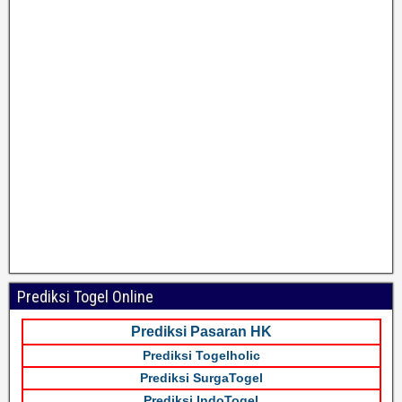
Prediksi Togel Online
Prediksi Pasaran HK
Prediksi Togelholic
Prediksi SurgaTogel
Prediksi IndoTogel