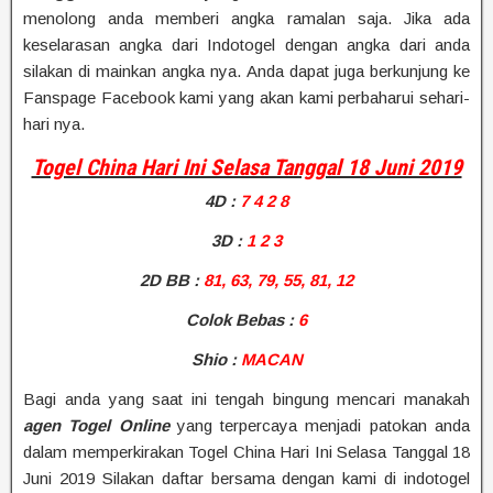
menolong anda memberi angka ramalan saja. Jika ada
keselarasan angka dari Indotogel dengan angka dari anda
silakan di mainkan angka nya. Anda dapat juga berkunjung ke
Fanspage Facebook kami yang akan kami perbaharui sehari-
hari nya.
Togel China Hari Ini Selasa Tanggal 18 Juni 2019
4D
:
7 4 2 8
3D :
1 2 3
2D BB
:
81, 63, 79, 55, 81, 12
Colok Bebas :
6
Shio
:
MACAN
Bagi anda yang saat ini tengah bingung mencari manakah
agen Togel Online
yang terpercaya menjadi patokan anda
dalam memperkirakan Togel China Hari Ini Selasa Tanggal 18
Juni 2019 Silakan daftar bersama dengan kami di indotogel