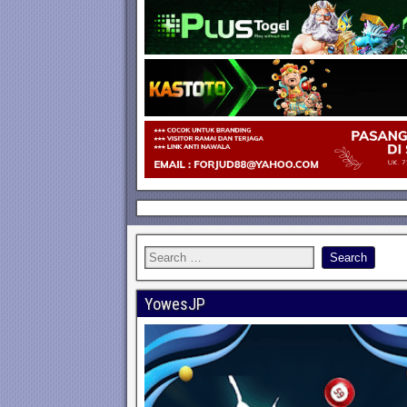
YowesJP