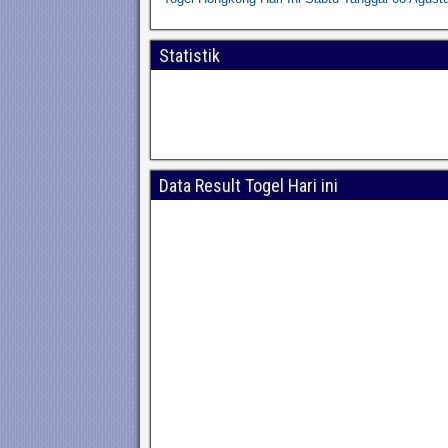
Statistik
Data Result Togel Hari ini