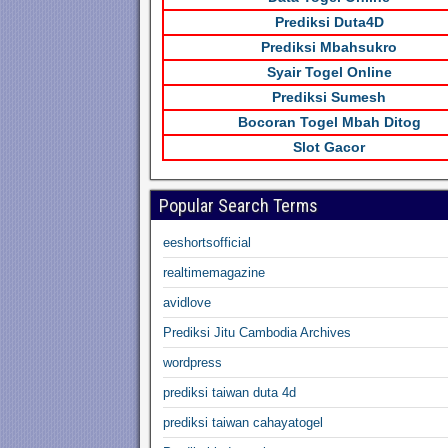
Prediksi Duta4D
Prediksi Mbahsukro
Syair Togel Online
Prediksi Sumesh
Bocoran Togel Mbah Ditog
Slot Gacor
Popular Search Terms
eeshortsofficial
realtimemagazine
avidlove
Prediksi Jitu Cambodia Archives
wordpress
prediksi taiwan duta 4d
prediksi taiwan cahayatogel