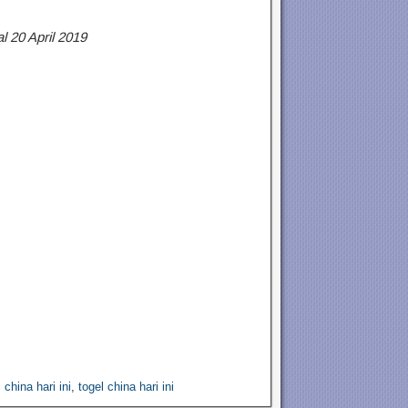
l 20 April 2019
 china hari ini
,
togel china hari ini